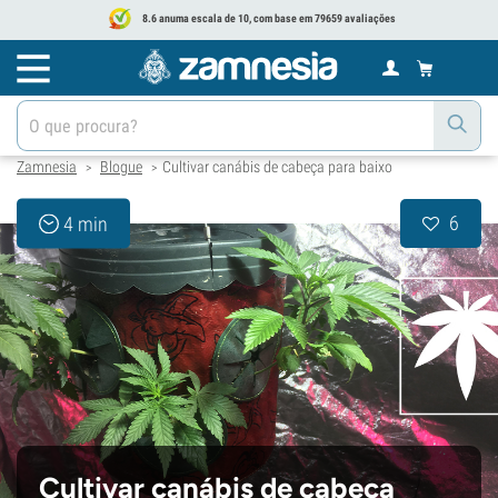
8.6 anuma escala de 10, com base em 79659 avaliações
Zamnesia
Blogue
Cultivar canábis de cabeça para baixo
>
>
6
4 min
Cultivar canábis de cabeça