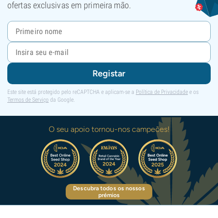
ofertas exclusivas em primeira mão.
Registar
Este site está protegido pelo reCAPTCHA e aplicam-se a
Política de Privacidade
e os
Termos de Serviço
da Google.
O seu apoio tornou-nos campeões!
Descubra todos os nossos
prémios