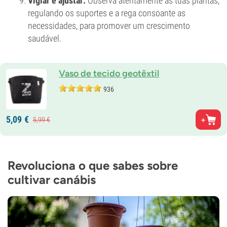
Vigiar e ajustar:
Observa atentamente as tuas plantas,
regulando os suportes e a rega consoante as
necessidades, para promover um crescimento
saudável.
Vaso de tecido geotêxtil
936
5,
09
€
5,
99
€
Revoluciona o que sabes sobre
cultivar canábis