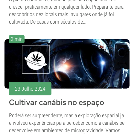
crescer praticamente em qualquer lado. Prepara-te para
descobrir os dez locais mais invulgares onde já foi
cultivada. De casas com séculos de...
3 min
23 Julho 2024
Cultivar canábis no espaço
Poderá ser surpreendente, mas a exploração espacial já
envolveu experiências para perceber como a canábis se
desenvolve em ambientes de microgravidade. Vamos