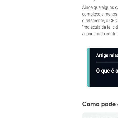
Ainda que alguns c
complexo e menos c
diretamente, o CBD
"molécula da felic
anandamida contrib
Artigo rela
O que é 
Como pode o