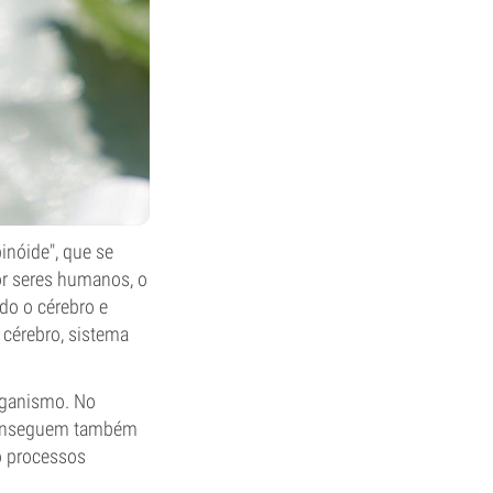
nóide", que se
or seres humanos, o
do o cérebro e
 cérebro, sistema
rganismo. No
 conseguem também
do processos