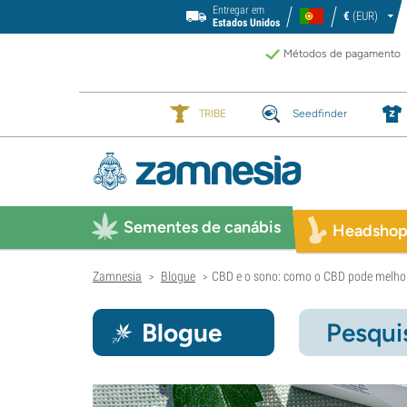
Entregar em
€
(EUR)
Estados Unidos
Métodos de pagamento
TRIBE
Seedfinder
Sementes de canábis
Headsho
Zamnesia
Blogue
CBD e o sono: como o CBD pode melhor
>
>
Blogue
Pesqui