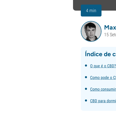
4 min
Max
15 Se
Índice de 
O que é o CBD?
Como pode o CB
Como consumi
CBD para dormi