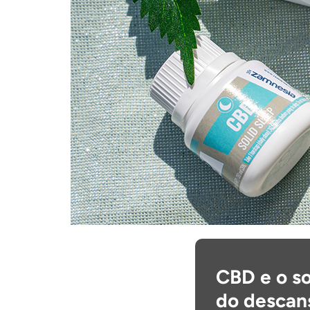
CBD e o s
do descan