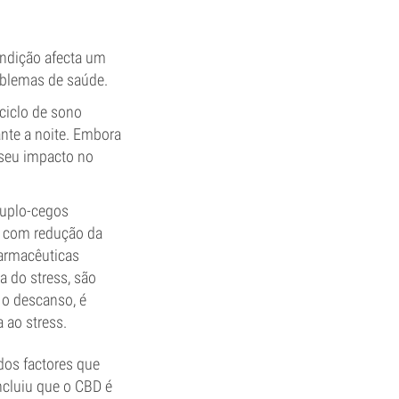
ondição afecta um
oblemas de saúde.
iclo de sono
nte a noite. Embora
 seu impacto no
duplo-cegos
s com redução da
farmacêuticas
a do stress, são
 o descanso, é
 ao stress.
os factores que
cluiu que o CBD é