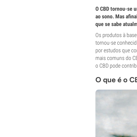
O CBD tornou-se u
ao sono. Mas afina
que se sabe atualm
Os produtos à bas
tornou-se conhecido
por estudos que co
mais comuns do CBD
o CBD pode contrib
O que é o C