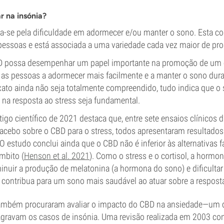
 na insónia?
iza-se pela dificuldade em adormecer e/ou manter o sono. Esta c
essoas e está associada a uma variedade cada vez maior de pr
D possa desempenhar um papel importante na promoção de um c
 as pessoas a adormecer mais facilmente e a manter o sono dura
ato ainda não seja totalmente compreendido, tudo indica que o
e na resposta ao stress seja fundamental.
igo científico de 2021 destaca que, entre sete ensaios clínicos 
acebo sobre o CBD para o stress, todos apresentaram resultado
 O estudo conclui ainda que o CBD não é inferior às alternativas 
mbito (
Henson et al. 2021
). Como o stress e o cortisol, a hormon
inuir a produção de melatonina (a hormona do sono) e dificultar
 contribua para um sono mais saudável ao atuar sobre a resposta
também procuraram avaliar o impacto do CBD na ansiedade—um d
ravam os casos de insónia. Uma revisão realizada em 2003 con