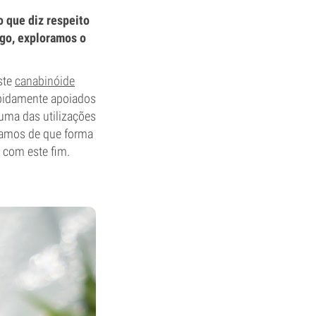
 que diz respeito
igo, exploramos o
ste
canabinóide
rapidamente apoiados
uma das utilizações
samos de que forma
 com este fim.