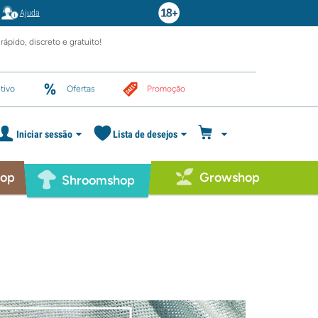
Ajuda
rápido, discreto e gratuito!
tivo
Ofertas
Promoção
Iniciar sessão
Lista de desejos
hop
Growshop
Shroomshop