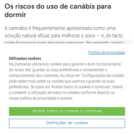
Os riscos do uso de canábis para
dormir
A cannabis é frequentemente apresentada como uma
solução natural eficaz para melhorar o sono — e, de facto,
pode funcionar para algumas pessoas. No entanto, como
abordámos neste artigo, o seu consumo também pode
Política de privacidade
afetar negativamente a capacidade de adormecer ou de
Utilizamos cookies
Na Zamnesia utilizamos cookies para garantir o bom funcionamento
manter o sono durante a noite. Se possível, consulte o seu
do nosso site, guardar as suas preferências e compreender o
médico sobre os seus problemas de sono e sobre a
comportamento dos visitantes. Ao clicar em 'Configurações de cookies',
intenção de utilizar cannabis, para receber uma orientação
pode saber mais sobre os cookies que usamos e guardar as suas
preferências. Se optar por 'Aceitar todos os cookies e continuar', estará
adequada ao seu caso. No geral, utilize cannabis com
a consentir a utilização de todos os cookies conforme descrito na
moderação e interrompa o seu uso caso note efeitos
nossa política de privacidade e cookies.
indesejados na sua qualidade de sono.
Aceitar todos os cookies e continuar
Cannabis para dormir: aliada ou
Definições de cookies
inimiga?