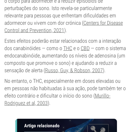
o corpo para adormecer e a reduzir episódios de
perturbações do sono. Isto revela-se particularmente
relevante para pessoas que enfrentam dificuldades em
adormecer ou vivem com dor crónica (
Centers for Disease
Control and Prevention, 2021
).
Estes efeitos poderão estar relacionados com a interação
dos canabinóides — como o
THC
e o
CBD
— com o sistema
endocanabinóide, aumentando os níveis de adenosina (um
composto que promove o sono) e ajudando a reduzir a
sensação de alerta (
Russo, Guy, & Robson, 2007
).
No entanto, o THC, especialmente em doses elevadas ou
em pessoas não habituadas à sua ação, pode também ter o
efeito contrário e dificultar o início do sono (
Murillo-
Rodriguez et al, 2003
).
Artigo relacionado