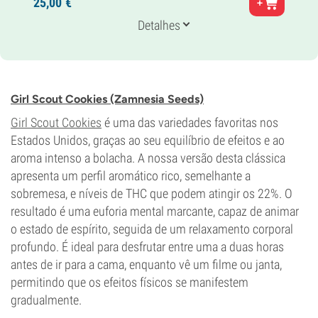
25,
00
€
Super Skunk x Brasileira x Sul-Indiana
Genética
Detalhes
80% Índica /
20% Sativa
Tempo de floração
9-10 semanas
THC
23%
Girl Scout Cookies (Zamnesia Seeds)
CBD
0-1%
Girl Scout Cookies
é uma das variedades favoritas nos
Tipo de floração
Estados Unidos, graças ao seu equilíbrio de efeitos e ao
Período de luz
aroma intenso a bolacha. A nossa versão desta clássica
apresenta um perfil aromático rico, semelhante a
sobremesa, e níveis de THC que podem atingir os 22%. O
resultado é uma euforia mental marcante, capaz de animar
o estado de espírito, seguida de um relaxamento corporal
profundo. É ideal para desfrutar entre uma a duas horas
antes de ir para a cama, enquanto vê um filme ou janta,
permitindo que os efeitos físicos se manifestem
gradualmente.