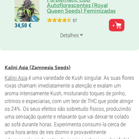
Autoflorescentes (Royal
Queen Seeds) Feminizadas
57
Pais
34,
50
€
Kush Rose Auto CBD x Afghan Rose Auto CBD
Genética
Detalhes
Ruderalis/
índica/
sativa
Tempo de floração
8-9 semanas desde a semente até à colheita
THC
0-1%
Kalini Asia (Zamnesia Seeds)
CBD
17%
Kalini Asia
é uma variedade de Kush singular. As suas flores
Tipo de floração
roxas chamam imediatamente a atenção e exalam um
Autoflorescentes
aroma intensamente Kush, misturando toques de pinho,
citrinos e especiarias, com um teor de THC que pode atingir
os 24%. Os seus efeitos são sobretudo físicos, produzindo
uma sensação quente e relaxante que vai deixar-te colado
ao sofá durante horas. Experimenta consumi-la cerca de
uma hora antes de ires dormir e provavelmente