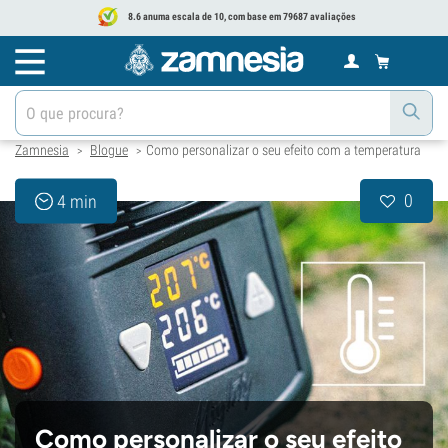
8.6 anuma escala de 10, com base em 79687 avaliações
Zamnesia
Blogue
Como personalizar o seu efeito com a temperatura
>
>
0
4 min
Como personalizar o seu efeito