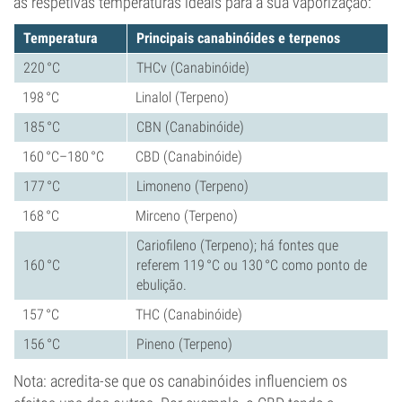
as respetivas temperaturas ideais para a sua vaporização:
Temperatura
Principais canabinóides e terpenos
220 °C
THCv (Canabinóide)
198 °C
Linalol (Terpeno)
185 °C
CBN (Canabinóide)
160 °C–180 °C
CBD (Canabinóide)
177 °C
Limoneno (Terpeno)
168 °C
Mirceno (Terpeno)
Cariofileno (Terpeno); há fontes que
160 °C
referem 119 °C ou 130 °C como ponto de
ebulição.
157 °C
THC (Canabinóide)
156 °C
Pineno (Terpeno)
Nota: acredita-se que os canabinóides influenciem os