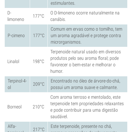
estimulantes.
D-
O D-limoneno ocorre naturalmente na
177°C
limoneno
canábis.
Comum em ervas como o tomilho, tem
P-cimeno
177°C
um aroma agradável e protege contra
microrganismos.
Terpenoide natural usado em diversos
produtos pelo seu aroma floral; pode
Linalol
198°C
favorecer o bem-estar e melhorar o
humor.
Terpinol-4-
Encontrado no óleo de árvore-do-chá,
209°C
ol
possui um aroma suave e calmante.
Com aroma terroso e mentolado, este
terpenoide tem propriedades relaxantes
Borneol
210°C
e pode contribuir para uma digestão
saudável.
Alfa-
Este terpenoide, presente no chá,
217°C