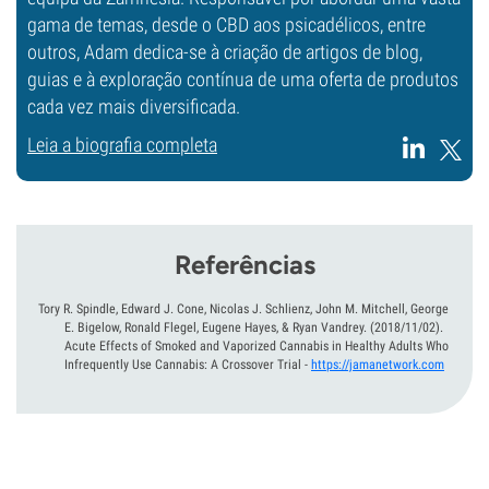
gama de temas, desde o CBD aos psicadélicos, entre
outros, Adam dedica-se à criação de artigos de blog,
guias e à exploração contínua de uma oferta de produtos
cada vez mais diversificada.
Leia a biografia completa
Referências
Tory R. Spindle, Edward J. Cone, Nicolas J. Schlienz, John M. Mitchell, George
E. Bigelow, Ronald Flegel, Eugene Hayes, & Ryan Vandrey.
(2018/11/02).
Acute Effects of Smoked and Vaporized Cannabis in Healthy Adults Who
Infrequently Use Cannabis: A Crossover Trial
-
https://jamanetwork.com