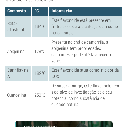
Composto
°C
Informação
Este flavonoide está presente em
Beta-
134°C
frutos secos e abacates, assim como
sitosterol
na cannabis.
Presente no chá de camomila, a
apigenina tem propriedades
Apigenina
178°C
calmantes e pode até favorecer o
sono.
Cannflavina
Este flavonoide atua como inibidor da
182°C
A
COX.
De sabor amargo, este flavonoide tem
sido alvo de investigação pelo seu
Quercetina
250°C
potencial como substância de
cuidado natural.