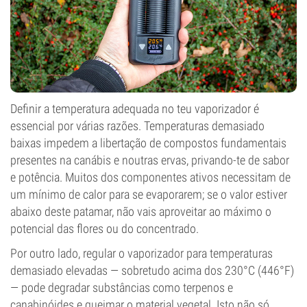
Definir a temperatura adequada no teu vaporizador é
essencial por várias razões. Temperaturas demasiado
baixas impedem a libertação de compostos fundamentais
presentes na canábis e noutras ervas, privando-te de sabor
e potência. Muitos dos componentes ativos necessitam de
um mínimo de calor para se evaporarem; se o valor estiver
abaixo deste patamar, não vais aproveitar ao máximo o
potencial das flores ou do concentrado.
Por outro lado, regular o vaporizador para temperaturas
demasiado elevadas — sobretudo acima dos 230°C (446°F)
— pode degradar substâncias como terpenos e
canabinóides e queimar o material vegetal. Isto não só