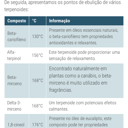
De seguida, apresentamos os pontos de ebulição de vários
terpenoides:
Composto
°C
Informação
Presente em óleos essenciais naturais,
Beta-
130°C
o beta-cariofileno tem propriedades
cariofileno
antioxidantes e relaxantes.
Alfa-
Este terpenoide pode proporcionar uma
156°C
terpinol
sensação de relaxamento.
Encontrado naturalmente em
plantas como a canábis, o beta-
Beta-
168°C
mirceno é muito utilizado em
mirceno
fragrâncias.
Delta-3-
Um terpenoide com potenciais efeitos
168°C
mirceno
calmantes.
Presente no óleo de eucalipto, este
1,8-cineol
176°C
composto pode ter propriedades