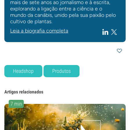
mais de sete anos ao jornalismo e à escrita,
explorando a ligação entre a ciência e o
mundo da canábis, unido pela sua paixão pelo
cultivo de plantas.
Leia a biografia completa
Headshop
Produtos
Artigos relacionados
7 min