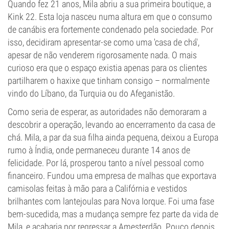
Quando fez 21 anos, Mila abriu a sua primeira boutique, a
Kink 22. Esta loja nasceu numa altura em que o consumo
de canábis era fortemente condenado pela sociedade. Por
isso, decidiram apresentar-se como uma 'casa de chá',
apesar de não venderem rigorosamente nada. O mais
curioso era que o espaço existia apenas para os clientes
partilharem o haxixe que tinham consigo – normalmente
vindo do Líbano, da Turquia ou do Afeganistão.
Como seria de esperar, as autoridades não demoraram a
descobrir a operação, levando ao encerramento da casa de
chá. Mila, a par da sua filha ainda pequena, deixou a Europa
rumo à Índia, onde permaneceu durante 14 anos de
felicidade. Por lá, prosperou tanto a nível pessoal como
financeiro. Fundou uma empresa de malhas que exportava
camisolas feitas à mão para a Califórnia e vestidos
brilhantes com lantejoulas para Nova Iorque. Foi uma fase
bem-sucedida, mas a mudança sempre fez parte da vida de
Mila, e acabaria por regressar a Amesterdão. Pouco depois,