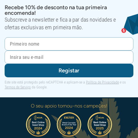
Recebe 10% de desconto na tua primeira
encomenda!
Subscreve a newsletter e fica a par das novidades e
ofertas exclusivas em primeira mão.
Registar
Este site está protegido pelo reCAPTCHA e aplicam-se a
Política de Privacidade
e os
Termos de Serviço
da Google.
O seu apoio tornou-nos campeões!