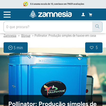
8.6 anuma escala de 10, com base em 79659 avaliações
Zamnesia
Blogue
Pollinator: Produção simples de haxixe em casa
>
>
5
5 min
Pollinator: Produção simples de