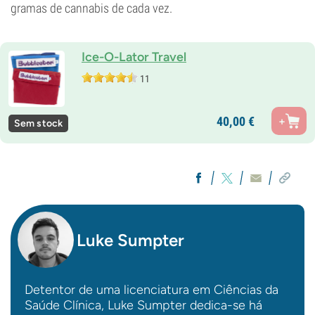
gramas de cannabis de cada vez.
Ice-O-Lator Travel
11
40,
00
€
Sem stock
Luke Sumpter
Detentor de uma licenciatura em Ciências da
Saúde Clínica, Luke Sumpter dedica-se há