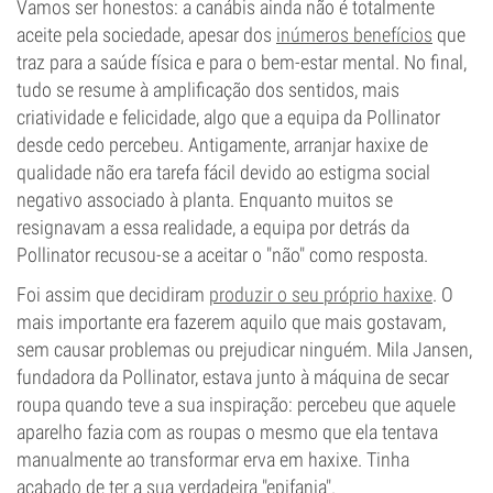
Vamos ser honestos: a canábis ainda não é totalmente
aceite pela sociedade, apesar dos
inúmeros benefícios
que
traz para a saúde física e para o bem-estar mental. No final,
tudo se resume à amplificação dos sentidos, mais
criatividade e felicidade, algo que a equipa da Pollinator
desde cedo percebeu. Antigamente, arranjar haxixe de
qualidade não era tarefa fácil devido ao estigma social
negativo associado à planta. Enquanto muitos se
resignavam a essa realidade, a equipa por detrás da
Pollinator recusou-se a aceitar o "não" como resposta.
Foi assim que decidiram
produzir o seu próprio haxixe
. O
mais importante era fazerem aquilo que mais gostavam,
sem causar problemas ou prejudicar ninguém. Mila Jansen,
fundadora da Pollinator, estava junto à máquina de secar
roupa quando teve a sua inspiração: percebeu que aquele
aparelho fazia com as roupas o mesmo que ela tentava
manualmente ao transformar erva em haxixe. Tinha
acabado de ter a sua verdadeira "epifania".