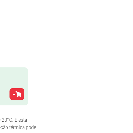
e 23°C. É esta
eção térmica pode