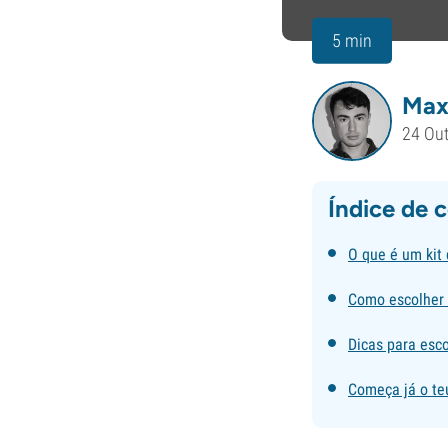
5 min
Max
24 Ou
Índice de 
O que é um kit
Como escolher 
Dicas para esc
Começa já o teu