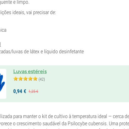
uente e limpo.
ições ideais, vai precisar de:
ica
l
zadas/luvas de látex e líquido desinfetante
Luvas estéreis
(42)
0,
94
€
1,
25
€
ilizada para manter o kit de cultivo à temperatura ideal — cerca d
vorece o crescimento saudável da Psilocybe cubensis. Uma prot