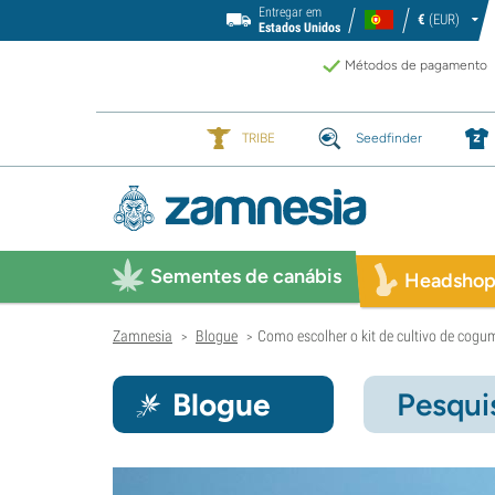
Entregar em
€
(EUR)
Estados Unidos
Métodos de pagamento
TRIBE
Seedfinder
Sementes de canábis
Headsho
Zamnesia
Blogue
Como escolher o kit de cultivo de cogu
>
>
Blogue
Pesqui