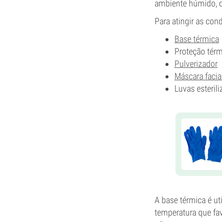
ambiente húmido, q
Para atingir as cond
Base térmica
Proteção térm
Pulverizador
Máscara facia
Luvas esterili
A base térmica é ut
temperatura que fa