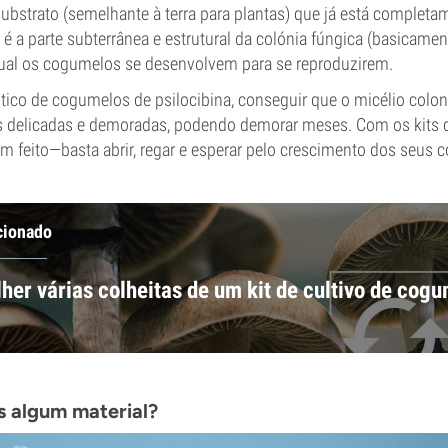
substrato (semelhante à terra para plantas) que já está complet
é a parte subterrânea e estrutural da colónia fúngica (basicament
 qual os cogumelos se desenvolvem para se reproduzirem.
ico de cogumelos de psilocibina, conseguir que o micélio coloni
 delicadas e demoradas, podendo demorar meses. Com os kits de
m feito—basta abrir, regar e esperar pelo crescimento dos seus 
cionado
her várias colheitas de um kit de cultivo de cog
s algum material?