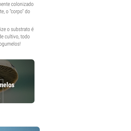
amente colonizado
e, o "corpo" do
ze o substrato é
 cultivo, todo
cogumelos!
umelos