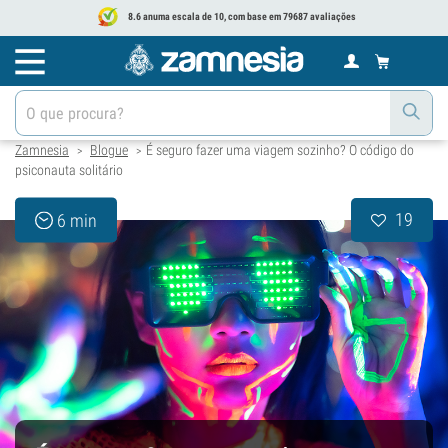
8.6 anuma escala de 10, com base em 79687 avaliações
Zamnesia
Blogue
É seguro fazer uma viagem sozinho? O código do
>
>
psiconauta solitário
19
6 min