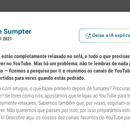
e Sumpter
Deixe a IA explic
il 2021
 estás completamente relaxado no sofá, e tudo o que precisas
ver no YouTube. Mas há um problema: não te lembras de nada p
o — fizemos a pesquisa por ti e reunimos os canais de YouTu
ertidos para veres quando estás pedrado.
u com amigos, o que fazes primeiro depois de fumares? Procuras
ir? Se fores como nós, apostamos que te ligas ao YouTube para te
esmente relaxares. Sabemos também que, por vezes, esgotam-se
ver. Não queremos que passes por isso, por isso preparámos esta
ti! Descobre aqui os nossos dez canais favoritos do YouTube pa