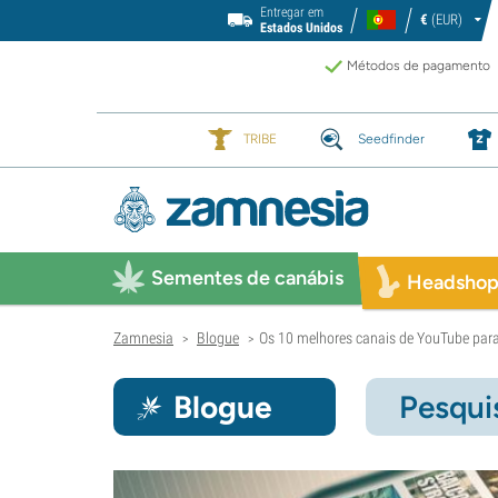
Entregar em
€
(EUR)
Estados Unidos
Métodos de pagamento
TRIBE
Seedfinder
Sementes de canábis
Headsho
Zamnesia
Blogue
Os 10 melhores canais de YouTube para
>
>
Blogue
Pesqui