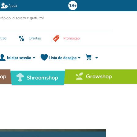
Ajuda
rápido, discreto e gratuito!
tivo
Ofertas
Promoção
Iniciar sessão
Lista de desejos
hop
Growshop
Shroomshop