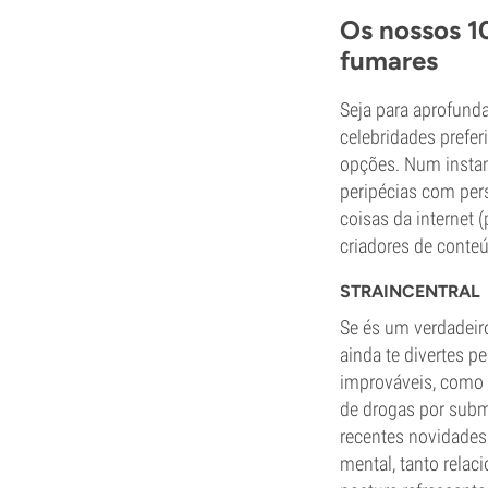
Os nossos 10
fumares
Seja para aprofund
celebridades prefer
opções. Num instan
peripécias com per
coisas da internet
criadores de conteú
STRAINCENTRAL
Se és um verdadeiro
ainda te divertes p
improváveis, como 
de drogas por subm
recentes novidades 
mental, tanto rela