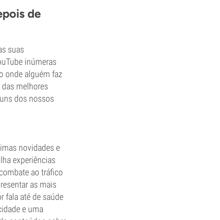
epois de
as suas
 YouTube inúmeras
o onde alguém faz
a das melhores
lguns dos nossos
ltimas novidades e
ilha experiências
combate ao tráfico
resentar as mais
r fala até de saúde
cidade e uma