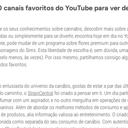
 canais favoritos do YouTube para ver d
ar os seus conhecimentos sobre cannabis, descobrir mais sobre 
idas ou simplesmente para se divertir, encontra hoje em dia no
te, pode mudar de um programa sobre flores premium para outr
sonagens do Sims. Esta liberdade de escolha é, sem dúvida, um
 (pelo menos, às vezes). Por isso mesmo, partilhamos consigo a
dos favoritos.
 entusiasta do universo da canábis, gostas de estar a par das ú
elo caminho, o
StrainCentral
foi criado a pensar em ti. Um dia part
fumar com um aspirador, e no outro mergulha em operações de 
arinos. Além de abordar os melhores métodos de consumo e ap
de produtos, alia informação valiosa ao entretenimento. O criado
cionada como separada do seu consumo de canábis. Com autenti