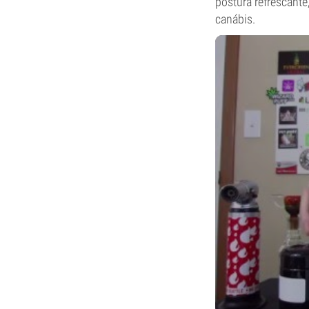
postura refrescante
canábis.