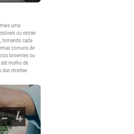
mais uma
stíveis ou extrair
a, tornando cada
m temas comuns de
sicos brownies ou
 até molho de
s das receitas