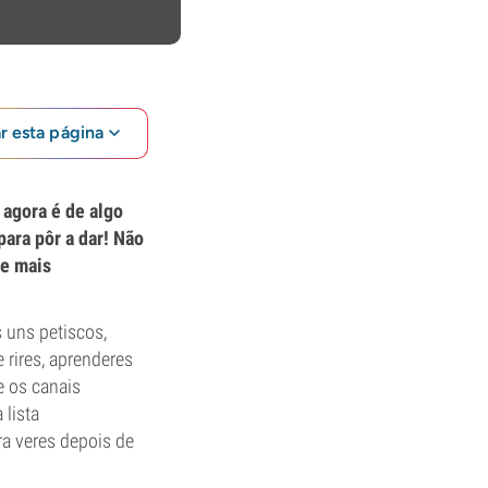
ar esta página
 agora é de algo
ara pôr a dar! Não
be mais
 uns petiscos,
 rires, aprenderes
 os canais
 lista
ra veres depois de