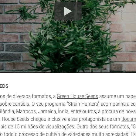
EDS
s de diversos formatos, a
Green House Seeds
assume um papel
 sobre canábis. O seu programa “Strain Hunters” acompanha a e
lândia, Marrocos, Jamaica, Índia, entre outros, à procura de nova
n House Seeds chegou inclusive a ser protagonista de um
docume
ais de 15 milhões de visualizações. Outro dos seus formatos, “
o todo o processo de cultivo de variedades muito apreciadas. Es