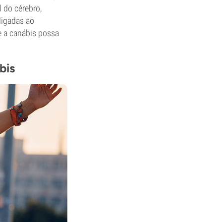
 do cérebro,
ligadas ao
ue a canábis possa
bis