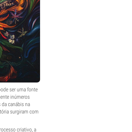
pode ser uma fonte
lmente inúmeros
s da canábis na
stória surgiram com
ocesso criativo, a