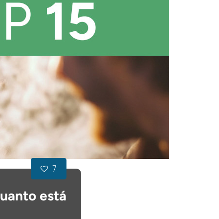
7
quanto está