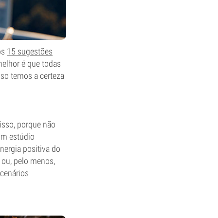
os
15 sugestões
melhor é que todas
sso temos a certeza
isso, porque não
um estúdio
energia positiva do
 ou, pelo menos,
cenários