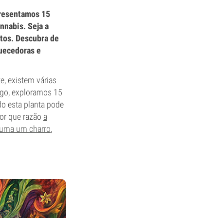
presentamos 15
annabis. Seja a
stos. Descubra de
quecedoras e
e, existem várias
tigo, exploramos 15
o esta planta pode
por que razão
a
fuma um charro
,