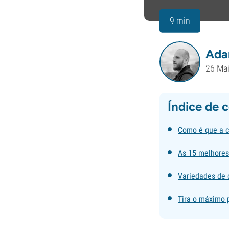
9 min
Ada
26 Ma
Índice de 
Como é que a c
As 15 melhores 
Variedades de c
Tira o máximo p