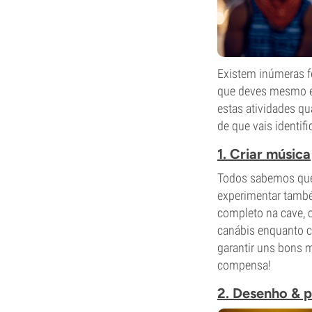
Existem inúmeras f
que deves mesmo ex
estas atividades q
de que vais identif
1. Criar música
Todos sabemos que 
experimentar també
completo na cave, ch
canábis enquanto c
garantir uns bons 
compensa!
2. Desenho & p