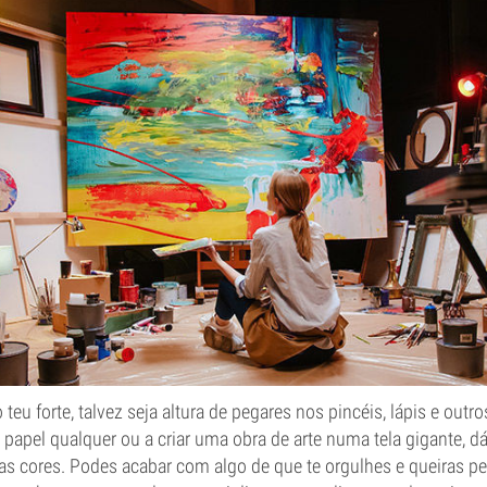
teu forte, talvez seja altura de pegares nos pincéis, lápis e outro
 papel qualquer ou a criar uma obra de arte numa tela gigante, dá
a as cores. Podes acabar com algo de que te orgulhes e queiras p