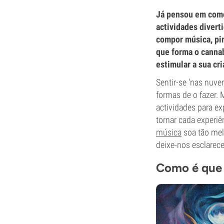
Já pensou em como
actividades diverti
compor música, pin
que forma o canna
estimular a sua cri
Sentir-se 'nas nuve
formas de o fazer. 
actividades para e
tornar cada experiê
música
soa tão mel
deixe-nos esclarece
Como é que 