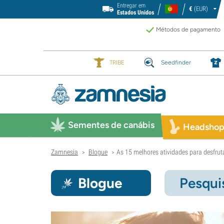
Entregar em
€
(EUR)
Estados Unidos
Métodos de pagamento
TRIBE
Seedfinder
Sementes de canábis
Headsho
Zamnesia
Blogue
As 15 melhores atividades para desfrut
>
>
Blogue
Pesqui