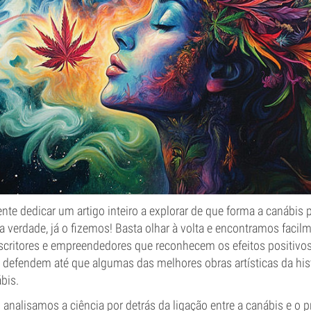
te dedicar um artigo inteiro a explorar de que forma a canábis 
na verdade, já o fizemos! Basta olhar à volta e encontramos faci
escritores e empreendedores que reconhecem os efeitos positivo
s defendem até que algumas das melhores obras artísticas da hi
bis.
analisamos a ciência por detrás da ligação entre a canábis e o pr