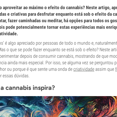
 aproveitar ao máximo o efeito do cannabis? Neste artigo, a
das e criativas para desfrutar enquanto está sob o efeito da c
tar, fazer caminhadas ou meditar, há opções para todos os go
bis pode potencialmente tornar estas experiências mais enri
atividade.
ns' é algo apreciado por pessoas de todo o mundo e, naturalment
Mas o que se pode fazer enquanto se está sob o efeito? Neste ar
xperimentar depois de consumir cannabis, mostrando de que mod
ncia ainda mais especial. Por isso, se alguma vez se perguntou 
hor ou porque é que sente uma onda de
criatividade
assim que
r essas dúvidas.
a cannabis inspira?