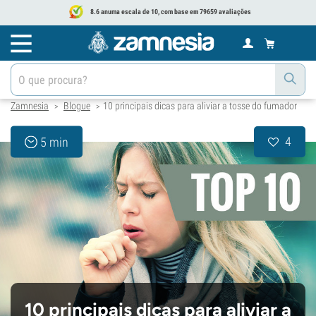
8.6 anuma escala de 10, com base em 79659 avaliações
Zamnesia
Blogue
10 principais dicas para aliviar a tosse do fumador
>
>
4
5 min
10 principais dicas para aliviar a