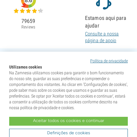
8.6
Estamos aqui para
79659
ajudar
Reviews
Consulte a nossa
página de apoio
Política de privacidade
Utilizamos cookies
Na Zamnesia utilizamos cookies para garantir o bom funcionamento
do nosso site, guardar as suas preferências e compreender o
comportamento dos visitantes. Ao clicar em 'Configurações de cookies',
pode saber mais sobre os cookies que usamos e guardar as suas
preferências. Se optar por 'Aceitar todos os cookies e continuar', estará
a consentir a utilização de todos os cookies conforme descrito na
nossa política de privacidade e cookies.
Aceitar todos os cookies e continuar
* As sementes são vendidas como itens de colecionismo. A germinação das sementes é ilegal em
muitos países. Informe-se antes de comprar. Ao efetuar a compra, declara que atingiu a maioridade no
seu país de residência e que conhece a legislação local. Ao mesmo tempo, isenta a Zamnesia de
Definições de cookies
qualquer responsabilidade caso aja fora das normas legais do seu país.