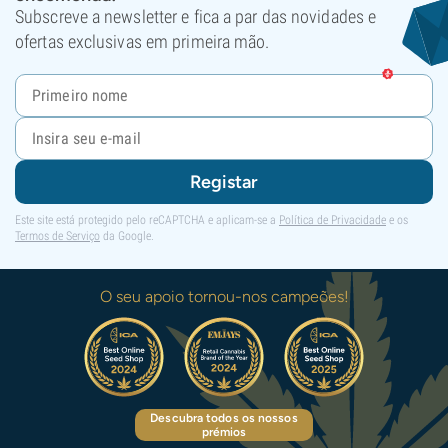
Subscreve a newsletter e fica a par das novidades e
ofertas exclusivas em primeira mão.
Registar
Este site está protegido pelo reCAPTCHA e aplicam-se a
Política de Privacidade
e os
Termos de Serviço
da Google.
O seu apoio tornou-nos campeões!
Descubra todos os nossos
prémios