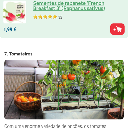
Sementes de rabanete 'French
Breakfast 3' (Raphanus sativus)
32
1,
99
€
7. Tomateiros
Com uma enorme variedade de opções, os tomates