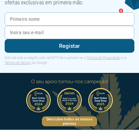
ofertas exclusivas em primeira mão.
Registar
Este site está protegido pelo reCAPTCHA e aplicam-se a
Política de Privacidade
e os
Termos de Serviço
da Google.
O seu apoio tornou-nos campeões!
Descubra todos os nossos
prémios