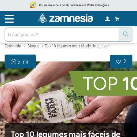
8.6 anuma escala de 10, com base em 79687 avaliações
Zamnesia
Blogue
Top 10 legumes mais fáceis de cultivar
>
>
2
6 min
Top 10 legumes mais fáceis de