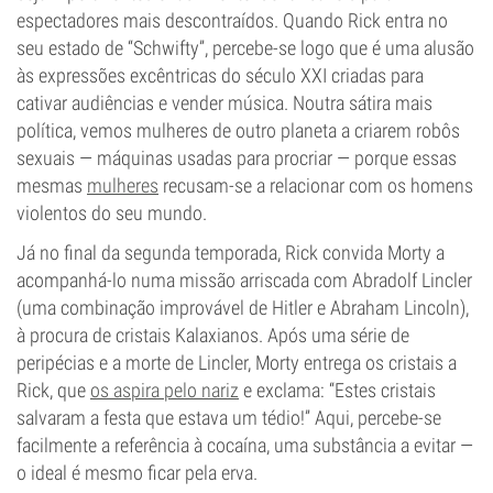
espectadores mais descontraídos. Quando Rick entra no
seu estado de “Schwifty”, percebe-se logo que é uma alusão
às expressões excêntricas do século XXI criadas para
cativar audiências e vender música. Noutra sátira mais
política, vemos mulheres de outro planeta a criarem robôs
sexuais — máquinas usadas para procriar — porque essas
mesmas
mulheres
recusam-se a relacionar com os homens
violentos do seu mundo.
Já no final da segunda temporada, Rick convida Morty a
acompanhá-lo numa missão arriscada com Abradolf Lincler
(uma combinação improvável de Hitler e Abraham Lincoln),
à procura de cristais Kalaxianos. Após uma série de
peripécias e a morte de Lincler, Morty entrega os cristais a
Rick, que
os aspira pelo nariz
e exclama: “Estes cristais
salvaram a festa que estava um tédio!” Aqui, percebe-se
facilmente a referência à cocaína, uma substância a evitar —
o ideal é mesmo ficar pela erva.