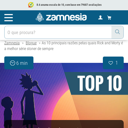
8.6 anuma escala de 10, com base em 79687 avaliações
Zamnesia
Blogue
As 10 principais razões pelas quais Rick and Morty é
>
>
a melhor série stoner de sempre
1
6 min