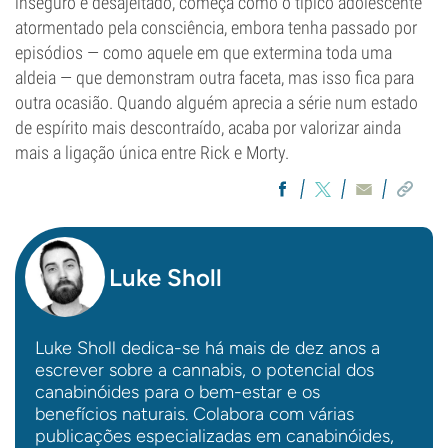
inseguro e desajeitado, começa como o típico adolescente
atormentado pela consciência, embora tenha passado por
episódios — como aquele em que extermina toda uma
aldeia — que demonstram outra faceta, mas isso fica para
outra ocasião. Quando alguém aprecia a série num estado
de espírito mais descontraído, acaba por valorizar ainda
mais a ligação única entre Rick e Morty.
Luke Sholl
Luke Sholl dedica-se há mais de dez anos a
escrever sobre a cannabis, o potencial dos
canabinóides para o bem-estar e os
benefícios naturais. Colabora com várias
publicações especializadas em canabinóides,