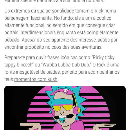
elimina aliens e traumatiza a sua família humana.
Os extremos da sua personalidade tornam o Rick numa
personagem fascinante. No fundo, ele é um alcoólico
altamente funcional, no sentido em que consegue criar
portais interdimensionais enquanto está completamente
bêbado. Apesar do seu aparente desinteresse, acaba por
encontrar propósito no caos das suas aventuras.
Prepara-te para ouvir frases icónicas como “Ricky ticky
tappy biiieech” ou “Wubba Lubba Dub Dub.” O Rick é uma
fonte inesgotável de piadas, perfeito para acompanhar os
teus
momentos com kush
.