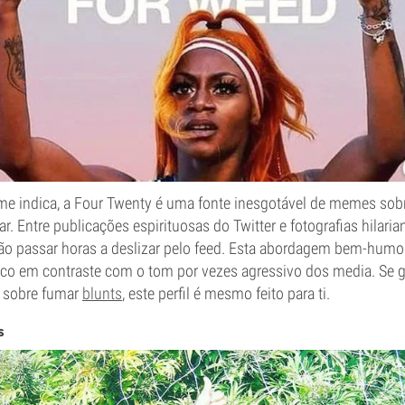
e indica, a Four Twenty é uma fonte inesgotável de memes so
car. Entre publicações espirituosas do Twitter e fotografias hilari
l não passar horas a deslizar pelo feed. Esta abordagem bem-hu
sco em contraste com o tom por vezes agressivo dos media. Se g
s sobre fumar
blunts
, este perfil é mesmo feito para ti.
s