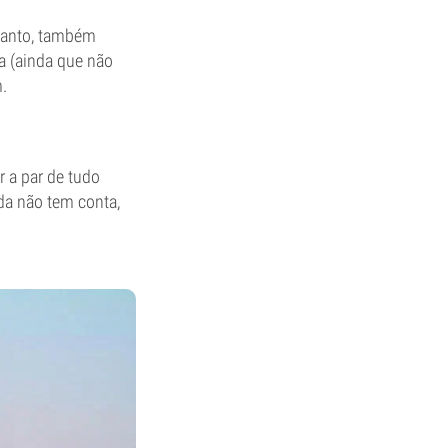
ntanto, também
a (ainda que não
.
 a par de tudo
nda não tem conta,