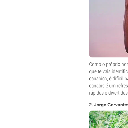
Como o próprio nom
que te vais identifi
canábico, é difíci
canábis é um refre
rápidas e divertida
2. Jorge Cervante