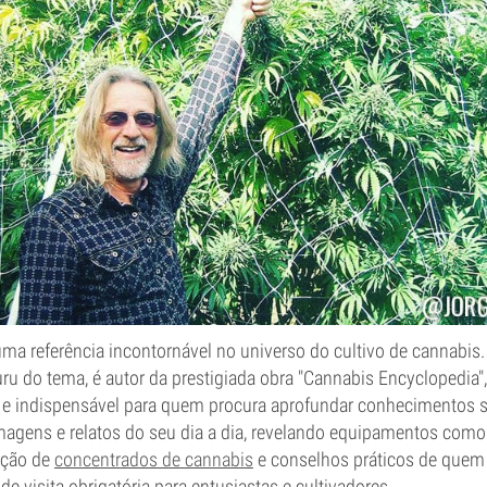
uma referência incontornável no universo do cultivo de cannabis
ru do tema, é autor da prestigiada obra "Cannabis Encyclopedia"
 e indispensável para quem procura aprofundar conhecimentos s
 imagens e relatos do seu dia a dia, revelando equipamentos com
ação de
concentrados de cannabis
e conselhos práticos de quem 
de visita obrigatória para entusiastas e cultivadores.