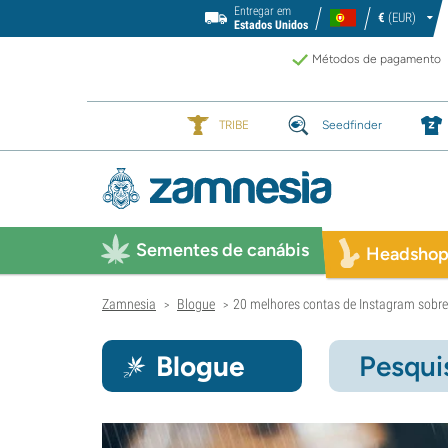
Entregar em
€
(EUR)
Estados Unidos
Métodos de pagamento
TRIBE
Seedfinder
Sementes de canábis
Headsho
Zamnesia
Blogue
20 melhores contas de Instagram sobre
>
>
Blogue
Pesqui