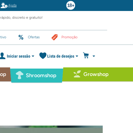
Ajuda
rápido, discreto e gratuito!
tivo
Ofertas
Promoção
Iniciar sessão
Lista de desejos
hop
Growshop
Shroomshop