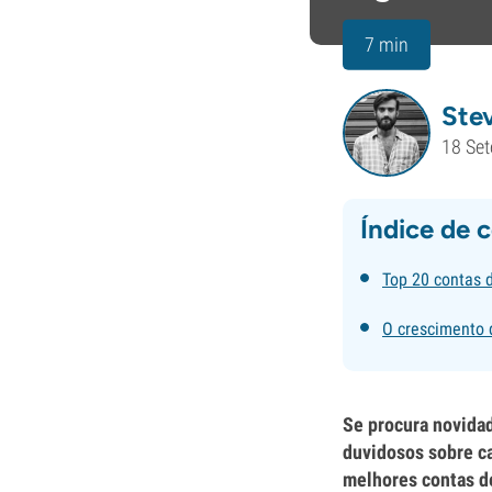
7 min
Ste
18 Se
Índice de 
Top 20 contas 
O crescimento 
Se procura novidad
duvidosos sobre ca
melhores contas de