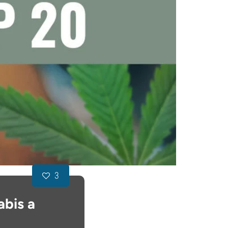
3
abis a