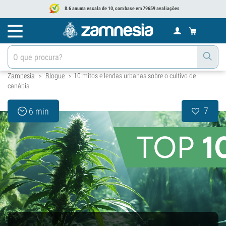
8.6 anuma escala de 10, com base em 79659 avaliações
Zamnesia
Blogue
10 mitos e lendas urbanas sobre o cultivo de
>
>
canábis
7
6 min