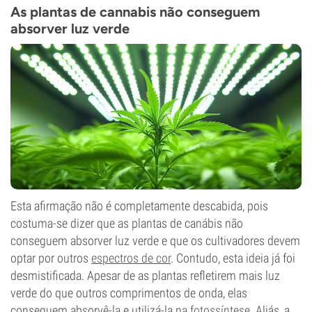
16%
As plantas de cannabis não conseguem
CBD
absorver luz verde
Baixo
Tipo de floração
Autoflorescentes
Esta afirmação não é completamente descabida, pois
costuma-se dizer que as plantas de canábis não
conseguem absorver luz verde e que os cultivadores devem
optar por outros
espectros de cor
. Contudo, esta ideia já foi
desmistificada. Apesar de as plantas refletirem mais luz
verde do que outros comprimentos de onda, elas
conseguem absorvê-la e utilizá-la na
fotossíntese
. Aliás, a