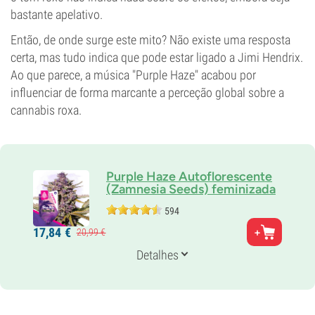
bastante apelativo.
Então, de onde surge este mito? Não existe uma resposta
certa, mas tudo indica que pode estar ligado a Jimi Hendrix.
Ao que parece, a música "Purple Haze" acabou por
influenciar de forma marcante a perceção global sobre a
cannabis roxa.
Purple Haze Autoflorescente
(Zamnesia Seeds) feminizada
594
Pais
17,
84
€
20,
99
€
Purple Thai x Haze x Ruderalis
Genética
Detalhes
Sativa-dominante automática
Tempo de floração
9-10 semanas desde a sementeira até à colheita
THC