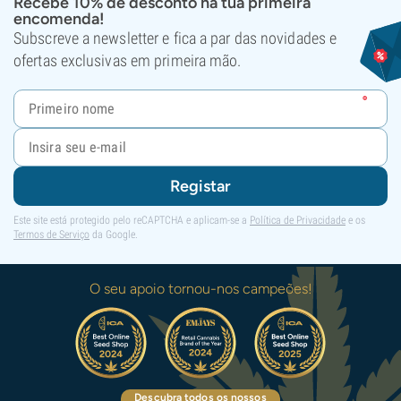
Recebe 10% de desconto na tua primeira
encomenda!
Subscreve a newsletter e fica a par das novidades e
ofertas exclusivas em primeira mão.
Registar
Este site está protegido pelo reCAPTCHA e aplicam-se a
Política de Privacidade
e os
Termos de Serviço
da Google.
O seu apoio tornou-nos campeões!
Descubra todos os nossos