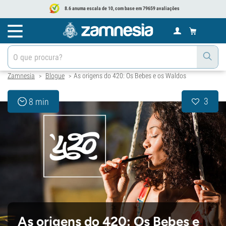
8.6 anuma escala de 10, com base em 79659 avaliações
Zamnesia
Blogue
As origens do 420: Os Bebes e os Waldos
>
>
3
8 min
As origens do 420: Os Bebes e