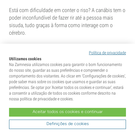
Está com dificuldade em conter o riso? A canábis tem o
poder inconfundível de fazer rir até a pessoa mais
sisuda, tudo graças à forma como interage com o
cérebro.
4 min
Política de privacidade
Utilizamos cookies
Na Zamnesia utilizamos cookies para garantir o bom funcionamento
do nosso site, guardar as suas preferências e compreender o
comportamento dos visitantes. Ao clicar em 'Configurações de cookies',
pode saber mais sobre os cookies que usamos e guardar as suas
preferências. Se optar por 'Aceitar todos os cookies e continuar', estará
a consentir a utilização de todos os cookies conforme descrito na
nossa política de privacidade e cookies.
23 Março 2018
Aceitar todos os cookies e continuar
As 10 melhores formas de fumar
canábis
Definições de cookies