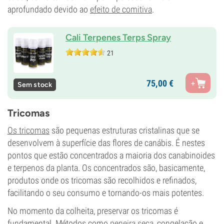
aprofundado devido ao
efeito de comitiva
.
Cali Terpenes Terps Spray
21
75,
00
€
Sem stock
Tricomas
Os tricomas
são pequenas estruturas cristalinas que se
desenvolvem à superfície das flores de canábis. É nestes
pontos que estão concentrados a maioria dos canabinoides
e terpenos da planta. Os concentrados são, basicamente,
produtos onde os tricomas são recolhidos e refinados,
facilitando o seu consumo e tornando-os mais potentes.
No momento da colheita, preservar os tricomas é
fundamental. Métodos como
peneira seca
, congelação e