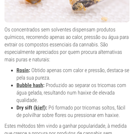
Os concentrados sem solventes dispensam produtos
químicos, recorrendo apenas ao calor, pressão ou água para
extrair os compostos essenciais da cannabis. São
especialmente apreciados por quem procura alternativas
mais puras e naturais:
Rosin
:
Obtido apenas com calor e pressão, destaca-se
pela sua pureza.
Bubble hash
:
Produzido ao separar os tricomas com
água gelada, resultando num haxixe de elevada
qualidade.
Dry sift (
kief
):
Pó formado por tricomas soltos, fácil
de polvilhar sobre flores ou pressionar em haxixe.
Estes métodos têm vindo a ganhar popularidade, à medida
que cresce a procura por produtos de cannabis sem