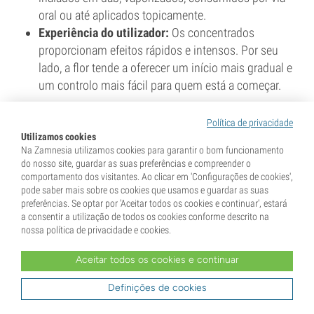
oral ou até aplicados topicamente.
Experiência do utilizador:
Os concentrados
proporcionam efeitos rápidos e intensos. Por seu
lado, a flor tende a oferecer um início mais gradual e
um controlo mais fácil para quem está a começar.
Ambas as formas têm o seu valor. Os concentrados
Política de privacidade
destacam-se pela eficácia e intensidade dos efeitos,
Utilizamos cookies
enquanto a flor oferece uma experiência mais tradicional e
Na Zamnesia utilizamos cookies para garantir o bom funcionamento
completa.
do nosso site, guardar as suas preferências e compreender o
comportamento dos visitantes. Ao clicar em 'Configurações de cookies',
pode saber mais sobre os cookies que usamos e guardar as suas
preferências. Se optar por 'Aceitar todos os cookies e continuar', estará
Artigo relacionado
a consentir a utilização de todos os cookies conforme descrito na
nossa política de privacidade e cookies.
Flor de canábis vs. comestíveis vs.
Aceitar todos os cookies e continuar
concentrados
Definições de cookies