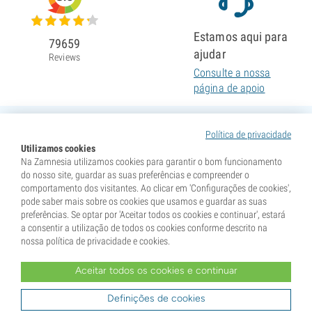
Estamos aqui para
79659
ajudar
Reviews
Consulte a nossa
página de apoio
Política de privacidade
Utilizamos cookies
Na Zamnesia utilizamos cookies para garantir o bom funcionamento
do nosso site, guardar as suas preferências e compreender o
comportamento dos visitantes. Ao clicar em 'Configurações de cookies',
pode saber mais sobre os cookies que usamos e guardar as suas
preferências. Se optar por 'Aceitar todos os cookies e continuar', estará
a consentir a utilização de todos os cookies conforme descrito na
nossa política de privacidade e cookies.
Aceitar todos os cookies e continuar
* As sementes são vendidas como itens de colecionismo. A germinação das sementes é ilegal em
muitos países. Informe-se antes de comprar. Ao efetuar a compra, declara que atingiu a maioridade no
seu país de residência e que conhece a legislação local. Ao mesmo tempo, isenta a Zamnesia de
Definições de cookies
qualquer responsabilidade caso aja fora das normas legais do seu país.