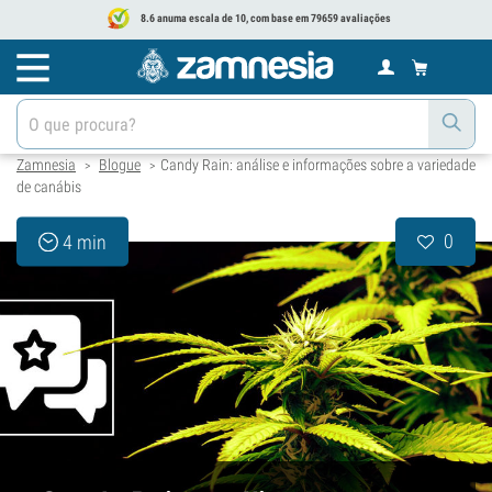
8.6 anuma escala de 10, com base em 79659 avaliações
Zamnesia
Blogue
Candy Rain: análise e informações sobre a variedade
>
>
de canábis
0
4 min