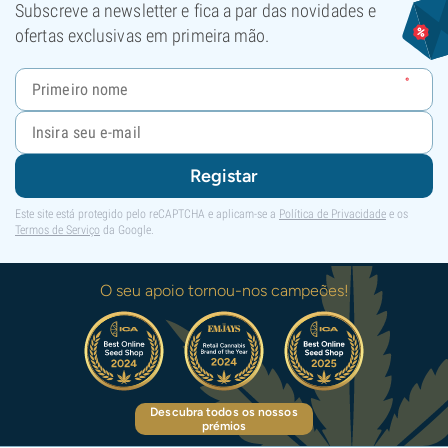
Subscreve a newsletter e fica a par das novidades e
ofertas exclusivas em primeira mão.
Registar
Este site está protegido pelo reCAPTCHA e aplicam-se a
Política de Privacidade
e os
Termos de Serviço
da Google.
O seu apoio tornou-nos campeões!
Descubra todos os nossos
prémios