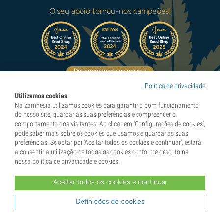
O seu apoio tornou-nos campeões!
Descubra todos os nossos
prémios
Política de privacidade
Utilizamos cookies
Na Zamnesia utilizamos cookies para garantir o bom funcionamento
do nosso site, guardar as suas preferências e compreender o
comportamento dos visitantes. Ao clicar em 'Configurações de cookies',
Pioneiros em experiências naturais
pode saber mais sobre os cookies que usamos e guardar as suas
preferências. Se optar por 'Aceitar todos os cookies e continuar', estará
a consentir a utilização de todos os cookies conforme descrito na
nossa política de privacidade e cookies.
Categorias
Aceitar todos os cookies e continuar
Descubra
Definições de cookies