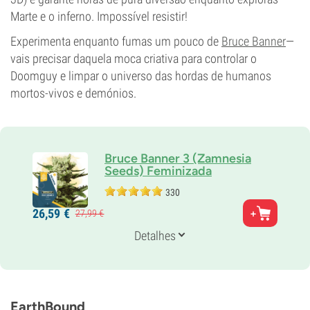
Marte e o inferno. Impossível resistir!
Experimenta enquanto fumas um pouco de
Bruce Banner
—
vais precisar daquela moca criativa para controlar o
Doomguy e limpar o universo das hordas de humanos
mortos-vivos e demónios.
Bruce Banner 3 (Zamnesia
Seeds) Feminizada
330
Pais
26,
59
€
27,
99
€
OG Kush x Strawberry Diesel
Genética
Detalhes
35% Índica /
65% Sativa
Tempo de floração
9-10 semanas
THC
27%
EarthBound