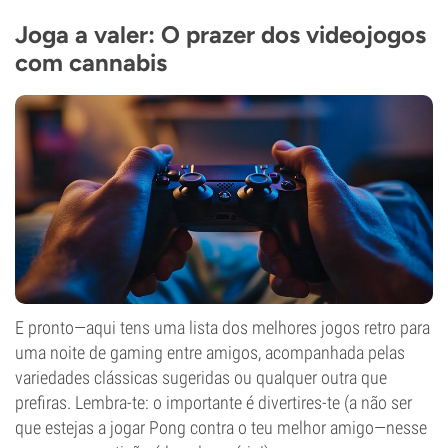
THC
Joga a valer: O prazer dos videojogos
19%
com cannabis
CBD
0-1%
Tipo de floração
Período de luz
E pronto—aqui tens uma lista dos melhores jogos retro para
uma noite de gaming entre amigos, acompanhada pelas
variedades clássicas sugeridas ou qualquer outra que
prefiras. Lembra-te: o importante é divertires-te (a não ser
que estejas a jogar Pong contra o teu melhor amigo—nesse