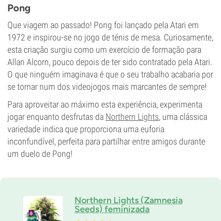
Elevado
Pong
CBD
Baixo
Que viagem ao passado! Pong foi lançado pela Atari em
Tipo de floração
1972 e inspirou-se no jogo de ténis de mesa. Curiosamente,
Período de luz
esta criação surgiu como um exercício de formação para
Allan Alcorn, pouco depois de ter sido contratado pela Atari.
O que ninguém imaginava é que o seu trabalho acabaria por
se tornar num dos videojogos mais marcantes de sempre!
Para aproveitar ao máximo esta experiência, experimenta
jogar enquanto desfrutas da
Northern Lights
, uma clássica
variedade indica que proporciona uma euforia
inconfundível, perfeita para partilhar entre amigos durante
um duelo de Pong!
Northern Lights (Zamnesia
Seeds) feminizada