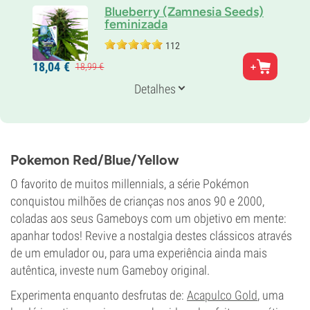
Blueberry (Zamnesia Seeds)
feminizada
112
Pais
18,
04
€
18,
99
€
Purple Thai x Thai
Genética
Detalhes
80% Índica /
20% Sativa
Tempo de floração
8-9 semanas
THC
18%
Pokemon Red/Blue/Yellow
CBD
0-1%
O favorito de muitos millennials, a série Pokémon
conquistou milhões de crianças nos anos 90 e 2000,
coladas aos seus Gameboys com um objetivo em mente:
apanhar todos! Revive a nostalgia destes clássicos através
de um emulador ou, para uma experiência ainda mais
autêntica, investe num Gameboy original.
Experimenta enquanto desfrutas de:
Acapulco Gold
, uma