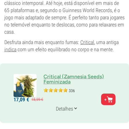
clássico intemporal. Até hoje, está disponível em mais de
65 plataformas e, segundo o Guinness World Records, é o
jogo mais adaptado de sempre. É perfeito tanto para jogares
no telemóvel enquanto te deslocas, como para relaxares em
casa.
Desfruta ainda mais enquanto fumas:
Critical
, uma antiga
indica
com um efeito equilibrado no corpo e na mente.
Critical (Zamnesia Seeds)
Feminizada
336
Pais
17,
09
€
18,
99
€
Afghani x Skunk
Genética
Detalhes
60% Indica /
40% Sativa
Tempo de floração
7-8 semanas