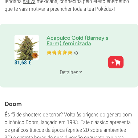
lendária
sativa
mexicana, conhecida pelo efeito energético
que te vais motivar a preencher toda a tua Pokédex!
Acapulco Gold (Barney's
Farm) feminizada
43
Pais
31,
68
€
América Central
Genética
Detalhes
20% Índica /
80% Sativa
Tempo de floração
9-10 semanas
THC
23%
Doom
CBD
0-1%
És fã de shooters de terror? Volta às origens do género com
Tipo de floração
o icónico Doom, lançado em 1993. Este clássico apresenta
Período de luz
os gráficos típicos da época (sprites 2D sobre ambientes
3D) e garante horas de pura diversão enquanto exploras