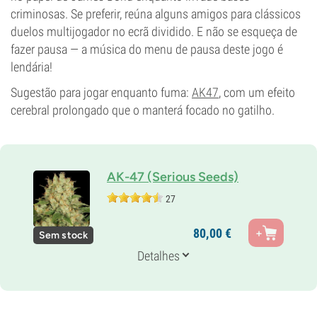
criminosas. Se preferir, reúna alguns amigos para clássicos
duelos multijogador no ecrã dividido. E não se esqueça de
fazer pausa — a música do menu de pausa deste jogo é
lendária!
Sugestão para jogar enquanto fuma:
AK47
, com um efeito
cerebral prolongado que o manterá focado no gatilho.
AK-47 (Serious Seeds)
27
Pais
80,
00
€
Sem stock
AK-47
Genética
Detalhes
Sativa dominante
Tempo de floração
8-9 semanas
THC