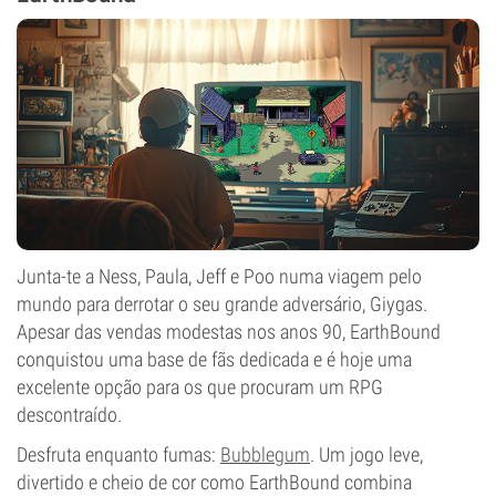
CBD
0-1%
Tipo de floração
Período de luz
Junta-te a Ness, Paula, Jeff e Poo numa viagem pelo
mundo para derrotar o seu grande adversário, Giygas.
Apesar das vendas modestas nos anos 90, EarthBound
conquistou uma base de fãs dedicada e é hoje uma
excelente opção para os que procuram um RPG
descontraído.
Desfruta enquanto fumas:
Bubblegum
. Um jogo leve,
divertido e cheio de cor como EarthBound combina