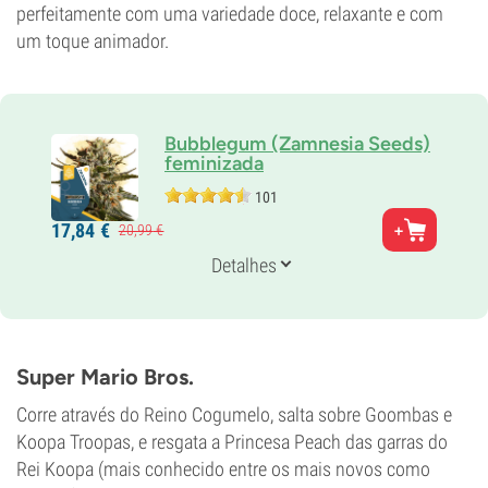
perfeitamente com uma variedade doce, relaxante e com
um toque animador.
Bubblegum (Zamnesia Seeds)
feminizada
101
Pais
17,
84
€
20,
99
€
Power Plant x Santa Maria
Genética
Detalhes
40% Índica /
60% Sativa
Tempo de floração
8-9 semanas
THC
19%
Super Mario Bros.
CBD
3%
Corre através do Reino Cogumelo, salta sobre Goombas e
Tipo de floração
Koopa Troopas, e resgata a Princesa Peach das garras do
Período de luz
Rei Koopa (mais conhecido entre os mais novos como