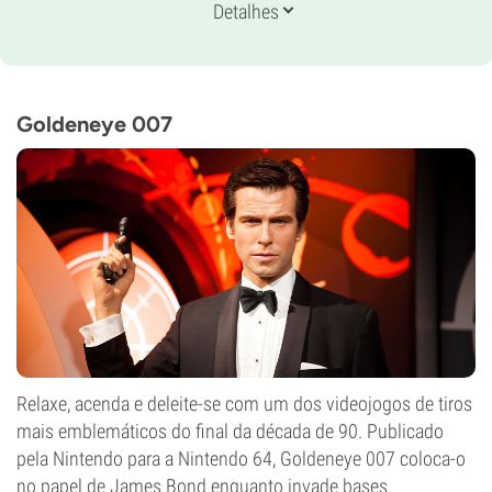
Genética
Detalhes
20% Índica /
80% Sativa
Tempo de floração
9-10 semanas
THC
27%
Goldeneye 007
CBD
0-1%
Tipo de floração
Período de luz
Relaxe, acenda e deleite-se com um dos videojogos de tiros
mais emblemáticos do final da década de 90. Publicado
pela Nintendo para a Nintendo 64, Goldeneye 007 coloca-o
no papel de James Bond enquanto invade bases