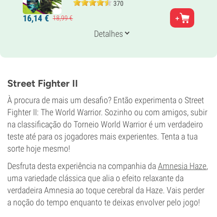
370
Pais
16,
14
€
18,
99
€
Auroras boreais
Genética
Detalhes
100% Índica
Tempo de floração
7-8 semanas
THC
19%
Street Fighter II
CBD
0-1%
À procura de mais um desafio? Então experimenta o Street
Tipo de floração
Fighter II: The World Warrior. Sozinho ou com amigos, subir
Período de luz
na classificação do Torneio World Warrior é um verdadeiro
teste até para os jogadores mais experientes. Tenta a tua
sorte hoje mesmo!
Desfruta desta experiência na companhia da
Amnesia Haze
,
uma variedade clássica que alia o efeito relaxante da
verdadeira Amnesia ao toque cerebral da Haze. Vais perder
a noção do tempo enquanto te deixas envolver pelo jogo!