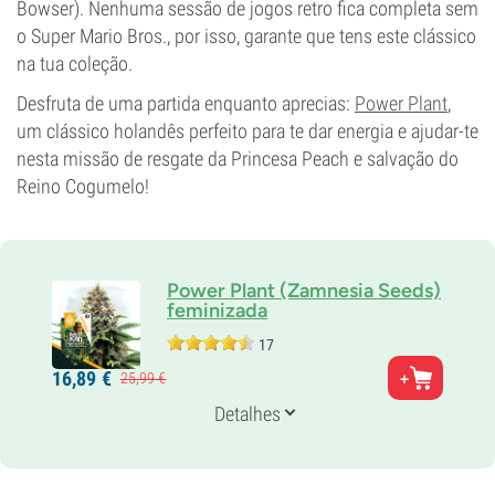
Bowser). Nenhuma sessão de jogos retro fica completa sem
o Super Mario Bros., por isso, garante que tens este clássico
na tua coleção.
Desfruta de uma partida enquanto aprecias:
Power Plant
,
um clássico holandês perfeito para te dar energia e ajudar-te
nesta missão de resgate da Princesa Peach e salvação do
Reino Cogumelo!
Power Plant (Zamnesia Seeds)
feminizada
17
Pais
16,
89
€
25,
99
€
Power Plant x Secret Hybrid (Variedade Sul-
Africana)
Detalhes
Genética
40% Índica /
60% Sativa
Tempo de floração
9-10 semanas