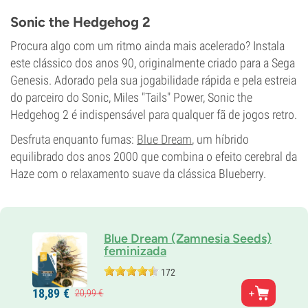
THC
18%
Sonic the Hedgehog 2
CBD
0-1%
Procura algo com um ritmo ainda mais acelerado? Instala
Tipo de floração
este clássico dos anos 90, originalmente criado para a Sega
Período de luz
Genesis. Adorado pela sua jogabilidade rápida e pela estreia
do parceiro do Sonic, Miles "Tails" Power, Sonic the
Hedgehog 2 é indispensável para qualquer fã de jogos retro.
Desfruta enquanto fumas:
Blue Dream
, um híbrido
equilibrado dos anos 2000 que combina o efeito cerebral da
Haze com o relaxamento suave da clássica Blueberry.
Blue Dream (Zamnesia Seeds)
feminizada
172
Pais
18,
89
€
20,
99
€
Blueberry x Haze