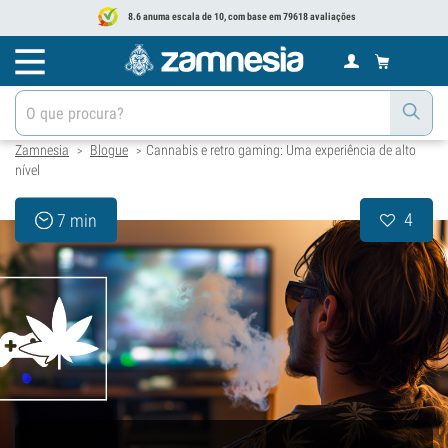
8.6 anuma escala de 10, com base em 79618 avaliações
Zamnesia
Blogue
Cannabis e retro gaming: Uma experiência de alto
>
>
nível
4
7 min