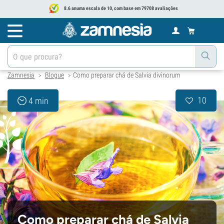
8.6 anuma escala de 10, com base em 79708 avaliações
Zamnesia
Blogue
Como preparar chá de Salvia divinorum
>
>
10
4 min
Como preparar chá de Salvia