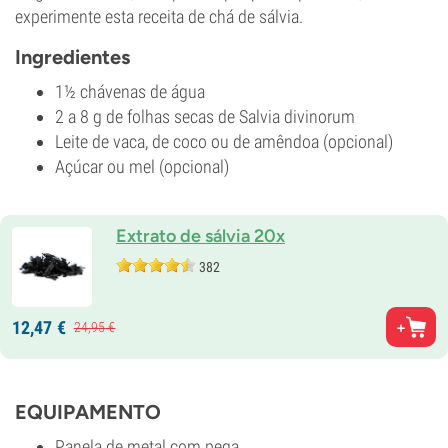
experimente esta receita de chá de sálvia.
Ingredientes
1½ chávenas de água
2 a 8 g de folhas secas de Salvia divinorum
Leite de vaca, de coco ou de amêndoa (opcional)
Açúcar ou mel (opcional)
Extrato de sálvia 20x
382
12,
47
€
24,
95
€
EQUIPAMENTO
Panela de metal com pega