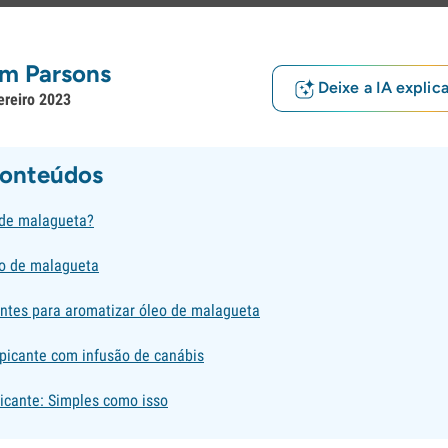
m Parsons
Deixe a IA explic
ereiro 2023
conteúdos
 de malagueta?
o de malagueta
entes para aromatizar óleo de malagueta
 picante com infusão de canábis
picante: Simples como isso