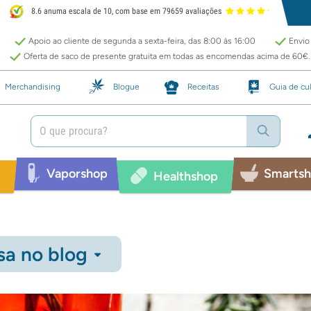
8.6 anuma escala de 10, com base em 79659 avaliações
Apoio ao cliente de segunda a sexta-feira, das 8:00 às 16:00
Envio 
Oferta de saco de presente gratuita em todas as encomendas acima de 60€.
Merchandising
Blogue
Receitas
Guia de cul
Vaporshop
Smarts
p
Healthshop
sa no blog