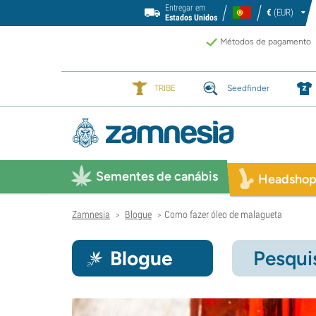
Entregar em
€
(EUR)
Estados Unidos
Métodos de pagamento
TRIBE
Seedfinder
Sementes de canábis
Headsho
Zamnesia
Blogue
Como fazer óleo de malagueta
>
>
Blogue
Pesqui