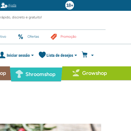
Ajuda
rápido, discreto e gratuito!
tivo
Ofertas
Promoção
Iniciar sessão
Lista de desejos
hop
Growshop
Shroomshop