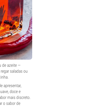
u de azeite —
 regar saladas ou
zinha.
e apresentar,
uave, doce e
abor mais discreto.
r o sabor de