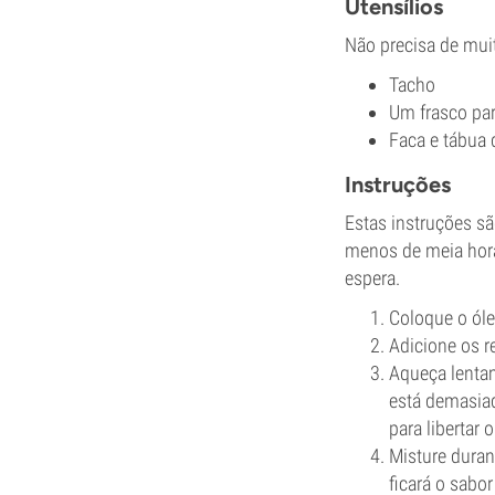
Utensílios
Não precisa de muit
Tacho
Um frasco par
Faca e tábua 
Instruções
Estas instruções sã
menos de meia hor
espera.
Coloque o ól
Adicione os r
Aqueça lentam
está demasiad
para libertar 
Misture dura
ficará o sabor