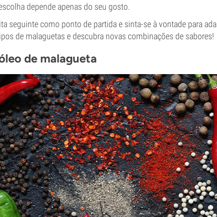
A escolha depende apenas do seu gosto.
eita seguinte como ponto de partida e sinta-se à vontade para ada
 tipos de malaguetas e descubra novas combinações de sabores!
óleo de malagueta