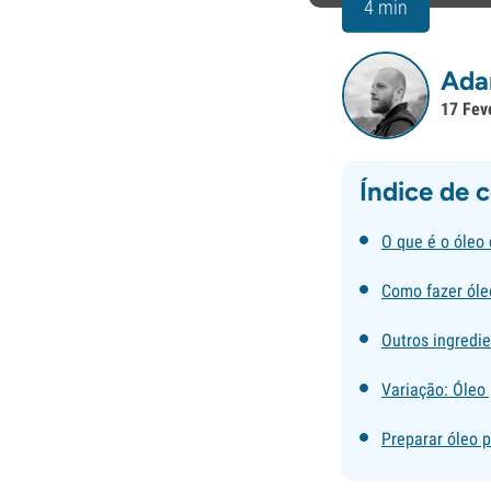
4 min
Ada
17 Fev
Índice de 
O que é o óleo
Como fazer óle
Outros ingredi
Variação: Óleo
Preparar óleo 