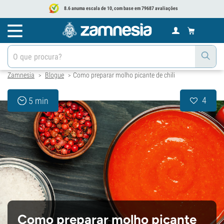
8.6 anuma escala de 10, com base em 79687 avaliações
Zamnesia
Blogue
Como preparar molho picante de chili
>
>
4
5 min
Como preparar molho picante