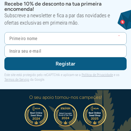
Recebe 10% de desconto na tua primeira
encomenda!
Subscreve a newsletter e fica a par das novidades e
ofertas exclusivas em primeira mão.
Registar
Este site está protegido pelo reCAPTCHA e aplicam-se a
Política de Privacidade
e os
Termos de Serviço
da Google.
O seu apoio tornou-nos campeões!