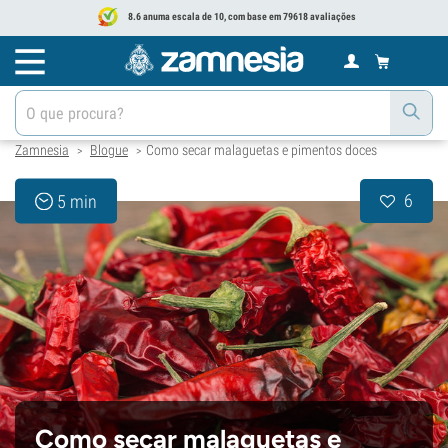
8.6 anuma escala de 10, com base em 79618 avaliações
Zamnesia
Blogue
Como secar malaguetas e pimentos doces
>
>
6
5 min
Como secar malaguetas e