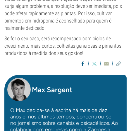
surja algum problema, a resolução deve ser imediata, pois
pode afetar rapidamente as plantas. Por isso, cultivar
pimentos em hidroponia é aconselhado para quem é
realmente dedicado.
Se for o seu caso, será recompensado com ciclos de
crescimento mais curtos, colheitas generosas e pimentos
produzidos à medida dos seus gostos!
Max Sargent
O Max dedica-se à escrita há mais de dez
anos e, nos últimos tempos, concentrou-se
no jornalismo sobre canábis e psicadélicos. Ao
colaborar com empresas como a Zamnesia,