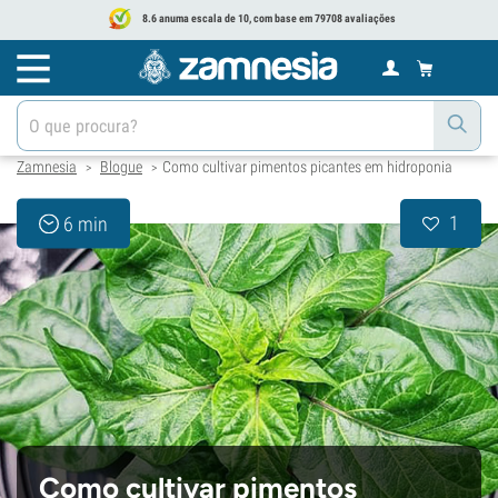
8.6 anuma escala de 10, com base em 79708 avaliações
Zamnesia
Blogue
Como cultivar pimentos picantes em hidroponia
>
>
1
6 min
Como cultivar pimentos