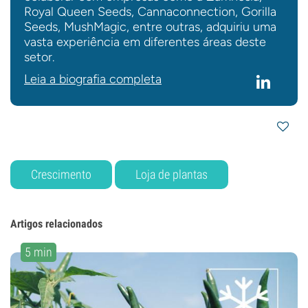
Royal Queen Seeds, Cannaconnection, Gorilla
Seeds, MushMagic, entre outras, adquiriu uma
vasta experiência em diferentes áreas deste
setor.
Leia a biografia completa
Crescimento
Loja de plantas
Artigos relacionados
5 min