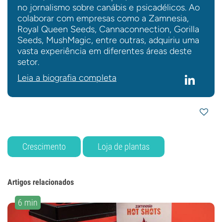
no jornalismo sobre canábis e psicadélicos. Ao
colaborar com empresas como a Zamnesia,
Royal Queen Seeds, Cannaconnection, Gorilla
Seeds, MushMagic, entre outras, adquiriu uma
vasta experiência em diferentes áreas deste
setor.
Leia a biografia completa
Crescimento
Loja de plantas
Artigos relacionados
6 min