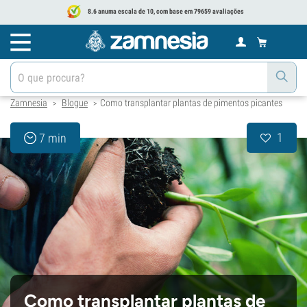
8.6 anuma escala de 10, com base em 79659 avaliações
Zamnesia
Blogue
Como transplantar plantas de pimentos picantes
>
>
1
7 min
Como transplantar plantas de