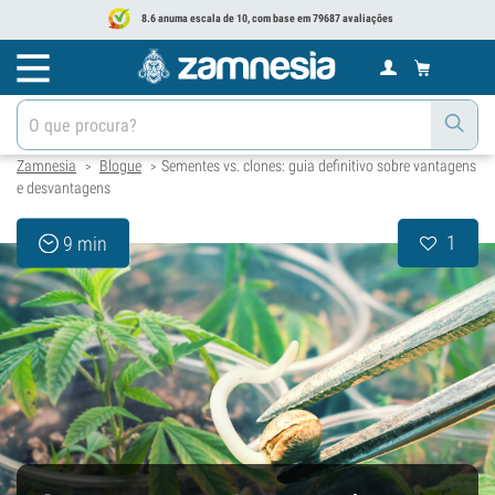
8.6 anuma escala de 10, com base em 79687 avaliações
Zamnesia
Blogue
Sementes vs. clones: guia definitivo sobre vantagens
>
>
e desvantagens
1
9 min