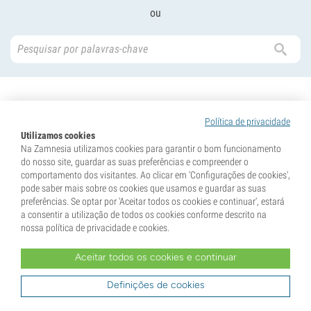
ou
Política de privacidade
Utilizamos cookies
Na Zamnesia utilizamos cookies para garantir o bom funcionamento
Recebe 10% de desconto na tua primeira
do nosso site, guardar as suas preferências e compreender o
encomenda!
comportamento dos visitantes. Ao clicar em 'Configurações de cookies',
Subscreve a newsletter e fica a par das novidades e
pode saber mais sobre os cookies que usamos e guardar as suas
ofertas exclusivas em primeira mão.
preferências. Se optar por 'Aceitar todos os cookies e continuar', estará
a consentir a utilização de todos os cookies conforme descrito na
nossa política de privacidade e cookies.
Aceitar todos os cookies e continuar
Definições de cookies
Registar