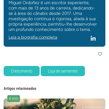
Miguel Ordoñez é um escritor experiente,
com mais de 13 anos de carreira, dedicando-
se à área do cânabis desde 2017. Uma
investigação contínua e rigorosa, aliada à sua
própria experiência, permitiu-lhe desenvolver
um profundo conhecimento sobre o tema.
Leia a biografia completa
Crescimento
Loja de sementes
Artigos relacionados
4 min