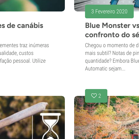
3 Fevereiro 2020
s de canábis
Blue Monster v
confronto do s
 sementes traz inúmeras
Chegou o momento de dec
alidade, custos
mais subtil? Notas de pi
ação pessoal. Utilize
quantidade? Embora Blu
Automatic sejam...
2