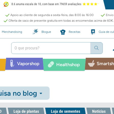
8.6 anuma escala de 10, com base em 79659 avaliações
Apoio ao cliente de segunda a sexta-feira, das 8:00 às 16:00
Envio 
Oferta de saco de presente gratuita em todas as encomendas acima de 60€.
Merchandising
Blogue
Receitas
Guia de cul
Vaporshop
Smarts
p
Healthshop
isa no blog
D
Loja de plantas
Loja de sementes
Notícias