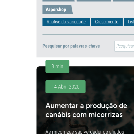
Vaporshop
Análise da variedade
Crescimento
Lis
Pesquisar por palavras-chave
3 min
14 Abril 2020
Aumentar a produção de
canábis com micorrizas
As micorrizas são verdadeiros aliados