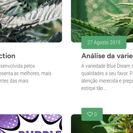
27 Agosto 2019
ction
Análise da vari
senvolvida pelos
A variedade Blue Dream 
resenta as melhores, mais
qualidades a seu favor. 
entes das mais
atenção merecida e prep
estirpe tão...
0