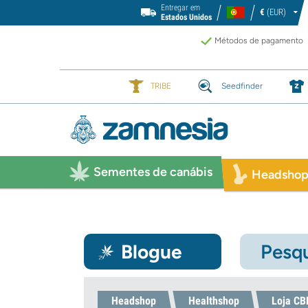
Entregar em
€
(EUR)
Estados Unidos
Métodos de pagamento
TRIBE
Seedfinder
Sementes de canábis
Headsho
Blogue
Pesqu
Headshop
Healthshop
Loja CB