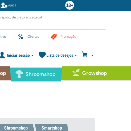
Ajuda
rápido, discreto e gratuito!
tivo
Ofertas
Promoção
Iniciar sessão
Lista de desejos
hop
Growshop
Shroomshop
Shroomshop
Smartshop