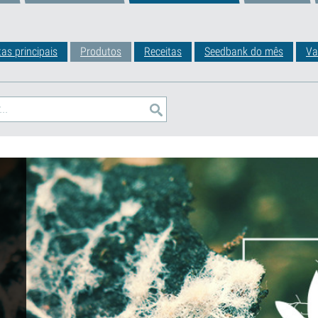
tas principais
Produtos
Receitas
Seedbank do mês
Va