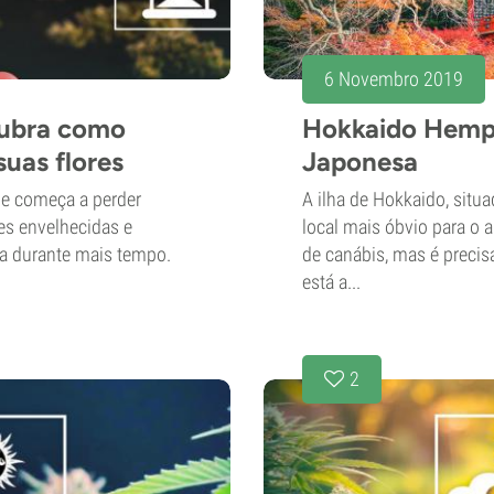
6 Novembro 2019
cubra como
Hokkaido Hemp
suas flores
Japonesa
a e começa a perder
A ilha de Hokkaido, situ
es envelhecidas e
local mais óbvio para o
va durante mais tempo.
de canábis, mas é preci
está a...
2