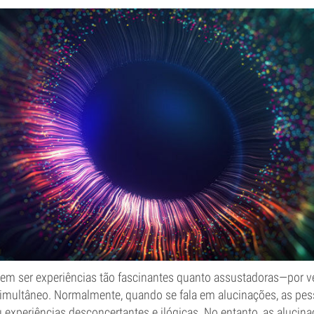
em ser experiências tão fascinantes quanto assustadoras—por 
imultâneo. Normalmente, quando se fala em alucinações, as p
 experiências desconcertantes e ilógicas. No entanto, as alucin