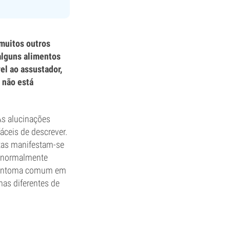
muitos outros
alguns alimentos
l ao assustador,
 não está
As alucinações
áceis de descrever.
stas manifestam-se
a normalmente
m sintoma comum em
mas diferentes de