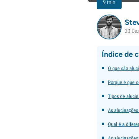
9 min
Ste
30 De
Índice de 
O que são aluc
Porque é que o
Tipos de aluci
As alucinaçõe
Qual é a difere
As alucinações