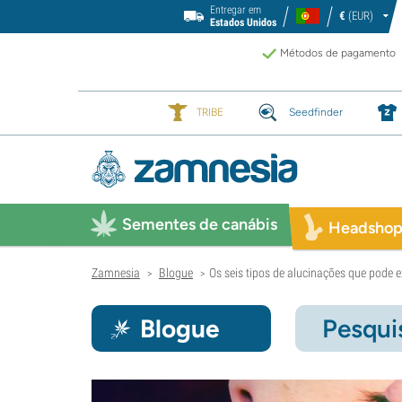
Entregar em
€
(EUR)
Estados Unidos
Métodos de pagamento
TRIBE
Seedfinder
Sementes de canábis
Headsho
Zamnesia
Blogue
Os seis tipos de alucinações que pode e
>
>
Blogue
Pesqui