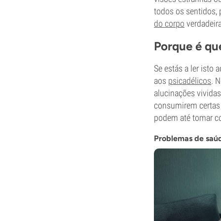
todos os sentidos,
do corpo
verdadeir
Porque é qu
Se estás a ler isto
aos
psicadélicos
. 
alucinações vivida
consumirem certas 
podem até tomar co
Problemas de saú