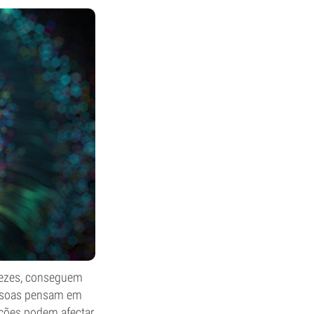
vezes, conseguem
essoas pensam em
ações podem afectar