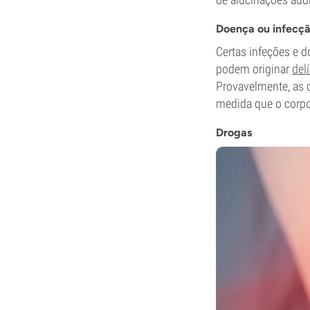
Doença ou infecç
Certas infeções e 
podem originar
delí
Provavelmente, as 
medida que o corpo 
Drogas