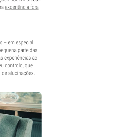
uma
experiência fora
as – em especial
pequena parte das
s experiências ao
u controlo, que
 de alucinações.