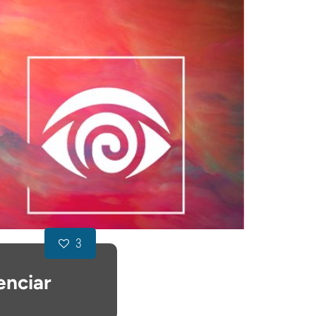
3
enciar