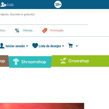
Ajuda
rápido, discreto e gratuito!
tivo
Ofertas
Promoção
Iniciar sessão
Lista de desejos
hop
Growshop
Shroomshop