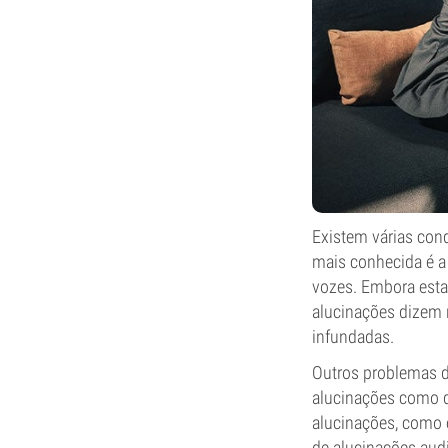
Existem várias con
mais conhecida é a 
vozes. Embora estas
alucinações dizem r
infundadas.
Outros problemas d
alucinações como d
alucinações, como 
de alucinações audi