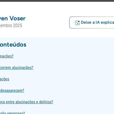
ven Voser
Deixe a IA explic
zembro 2025
conteúdos
inações?
correm alucinações?
nações
s desaparecem?
nça entre alucinações e delírios?
 são perigosas?