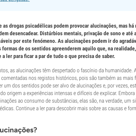
 as drogas psicadélicas podem provocar alucinações, mas há 
dem desencadear. Distúrbios mentais, privação de sono e até 
áveis por este fenómeno. As alucinações podem ir do agradáve
 formas de os sentidos apreenderem aquilo que, na realidade,
a ler para ficar a par de tudo o que precisa de saber.
os, as alucinações têm despertado o fascínio da humanidade. 
 comentadas nos registos históricos, pois são também as mais f
er um dos sentidos pode ser alvo de alucinações e, por vezes, e
do origem a experiências intensas e difíceis de explicar. Embor
cinações ao consumo de substâncias, elas são, na verdade, u
dicas. Continue a ler para descobrir mais sobre as causas e for
lucinações?