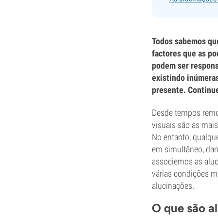
Todos sabemos que
factores que as po
podem ser respons
existindo inúmeras
presente. Continue 
Desde tempos remot
visuais são as mais
No entanto, qualqu
em simultâneo, dan
associemos as alu
várias condições mé
alucinações.
O que são a