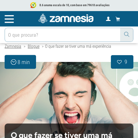
8.6 anuma escala de 10, com base em 79618 avaliações
Zamnesia
Blogue
O que fazer se tiver uma má experiência
>
>
9
8 min
O que fazer se tiver uma má