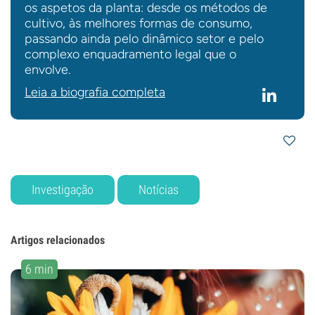
os aspetos da planta: desde os métodos de
cultivo, às melhores formas de consumo,
passando ainda pelo dinâmico setor e pelo
complexo enquadramento legal que o
envolve.
Leia a biografia completa
Investigação
Notícias
Artigos relacionados
6 min