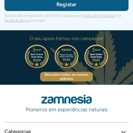
Registar
Este site está protegido pelo reCAPTCHA e aplicam-se a
Política de Privacidade
e os
Termos de Serviço
da Google.
O seu apoio tornou-nos campeões!
Descubra todos os nossos
prémios
Pioneiros em experiências naturais
Categorias