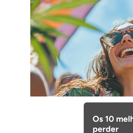
Os 10 melh
perder