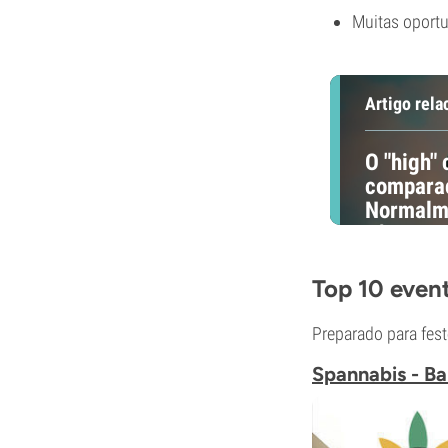
Muitas oport
Artigo rela
O "high"
comparaç
Normalme
efeito m
intensas
Top 10 event
Preparado para fest
Spannabis - Ba