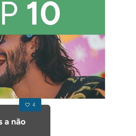
4
s a não