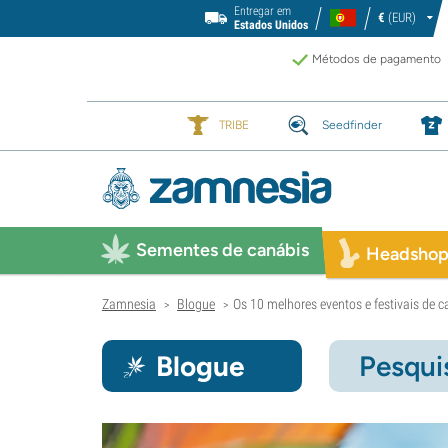
Entregar em
€
(EUR)
Estados Unidos
Métodos de pagamento
TRIBE
Seedfinder
Sementes de canábis
Headsho
Zamnesia
Blogue
Os 10 melhores eventos e festivais de c
>
>
Blogue
Pesqui