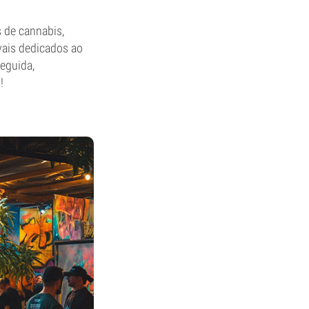
 de cannabis,
vais dedicados ao
seguida,
!