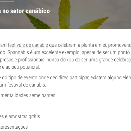
s no setor canábico
ltam
festivais de canábis
que celebram a planta em si, promoven
aído. Spannabis é um excelente exemplo: apesar de ser um ponto
presas e profissionais, nunca deixou de ser uma grande celebra
s e ao seu potencial.
do tipo de evento onde decidires participar, existem alguns el
um festival de canábis:
mentalidades semelhantes
es e amostras grátis
apresentações