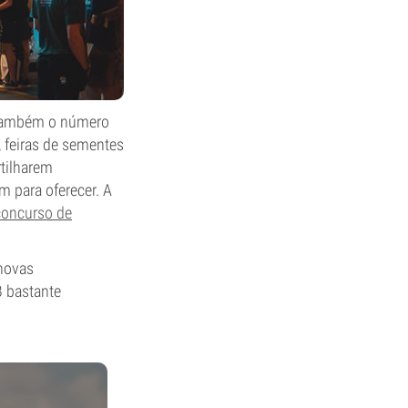
u também o número
, feiras de sementes
rtilharem
m para oferecer. A
concurso de
 novas
B bastante