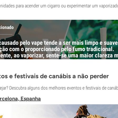
unidades para acender um cigarro ou experimentar um vaporizad
cionado
 causado pelo vape tende a ser mais limpo e suav
ão com o proporcionado pelo fumo tradicional.
nte, ao vaporizar, sente-se uma maior clareza 
enos pesado no corpo, enquanto fumar gera sens
os e festivais de canábis a não perder
ejar? Descubra alguns dos melhores eventos e festivais de canáb
rcelona, Espanha