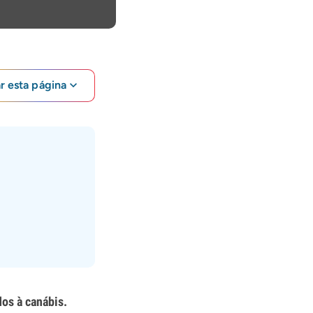
ar esta página
dos à canábis.