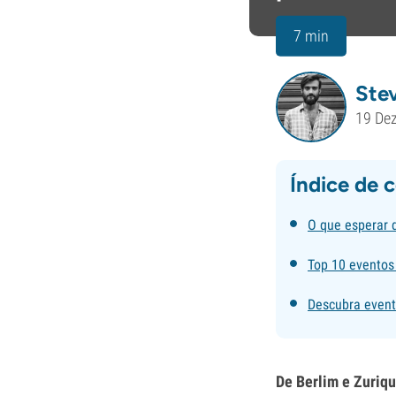
7 min
Ste
19 De
Índice de 
O que esperar 
Top 10 eventos 
Descubra event
De Berlim e Zuriqu