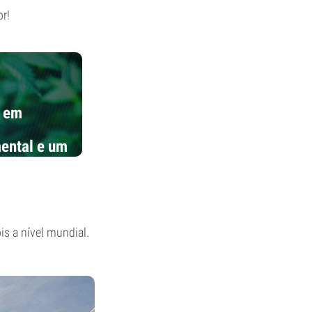
or!
e em
mental e um
ações mais
is a nível mundial.