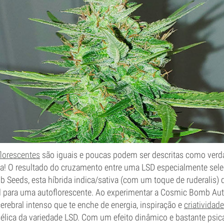
florescentes
são iguais e poucas podem ser descritas como ver
! O resultado do cruzamento entre uma LSD especialmente sele
Seeds, esta híbrida indica/sativa (com um toque de ruderalis) 
l para uma autoflorescente. Ao experimentar a Cosmic Bomb Aut
cerebral intenso que te enche de energia, inspiração e
criatividade
lica da variedade LSD. Com um efeito dinâmico e bastante psica