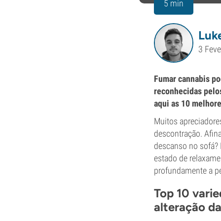
5 min
Luk
3 Feve
Fumar cannabis po
reconhecidas pelo
aqui as 10 melhore
Muitos apreciador
descontração. Afina
descanso no sofá? 
estado de relaxame
profundamente a p
Top 10 varie
alteração d