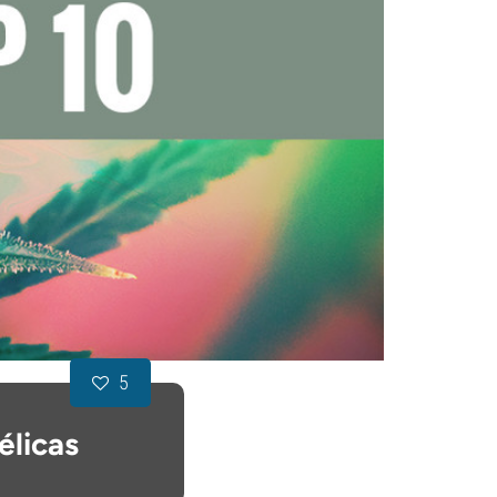
5
élicas