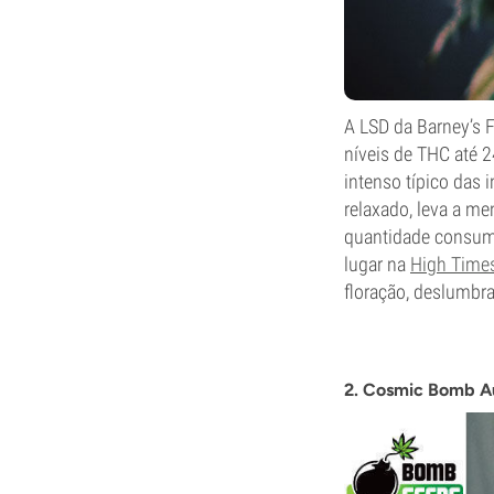
A LSD da Barney’s 
níveis de THC até 2
intenso típico das
relaxado, leva a m
quantidade consum
lugar na
High Time
floração, deslumbra
2. Cosmic Bomb 