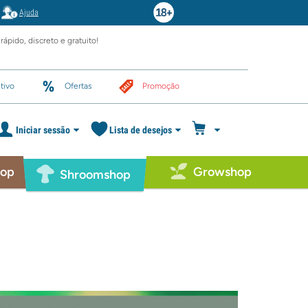
Ajuda
rápido, discreto e gratuito!
tivo
Ofertas
Promoção
Iniciar sessão
Lista de desejos
hop
Growshop
Shroomshop