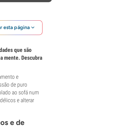
ar esta página
edades que são
da mente. Descubra
amento e
essão de puro
colado ao sofá num
licos e alterar
os e de