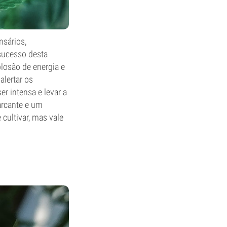
sários,
 sucesso desta
losão de energia e
alertar os
r intensa e levar a
arcante e um
cultivar, mas vale