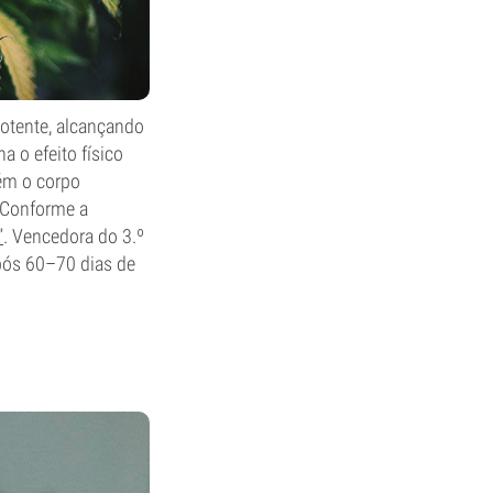
otente, alcançando
 o efeito físico
ém o corpo
 Conforme a
”
. Vencedora do 3.º
após 60–70 dias de