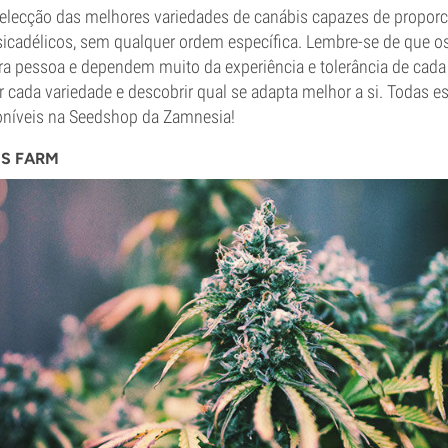
selecção das melhores variedades de canábis capazes de proporci
icadélicos, sem qualquer ordem específica. Lembre-se de que o
ra pessoa e dependem muito da experiência e tolerância de cada 
r cada variedade e descobrir qual se adapta melhor a si. Todas e
oníveis na Seedshop da Zamnesia!
'S FARM