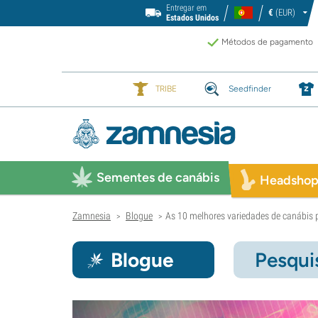
Entregar em
€
(EUR)
Estados Unidos
Métodos de pagamento
TRIBE
Seedfinder
Sementes de canábis
Headsho
Zamnesia
Blogue
As 10 melhores variedades de canábis 
>
>
Blogue
Pesqui