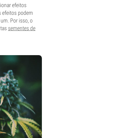
onar efeitos
s efeitos podem
um. Por isso, o
stas
sementes de