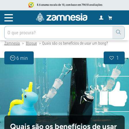
8.6 anuma escala de 10, com base em 79618 avaliações
Zamnesia
Blogue
Quais são os benefícios de usar um bong?
>
>
1
6 min
Quais são os benefícios de usar