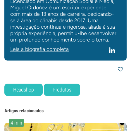
Licenciado em Comunicação Social e Media,
Miguel Ordoñez é um escritor experiente,
com mais de 13 anos de carreira, dedicando-
se à área do cânabis desde 2017. Uma
investigação contínua e rigorosa, aliada à sua
própria experiência, permitiu-lhe desenvolver
um profundo conhecimento sobre o tema.
Leia a biografia completa
Headshop
Produtos
Artigos relacionados
4 min