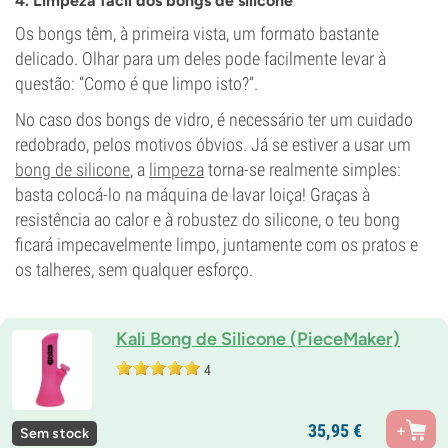
4. Limpeza fácil dos bongs de silicone
Os bongs têm, à primeira vista, um formato bastante
delicado. Olhar para um deles pode facilmente levar à
questão: “Como é que limpo isto?”.
No caso dos bongs de vidro, é necessário ter um cuidado
redobrado, pelos motivos óbvios. Já se estiver a usar um
bong de silicone
, a
limpeza
torna-se realmente simples:
basta colocá-lo na máquina de lavar loiça! Graças à
resistência ao calor e à robustez do silicone, o teu bong
ficará impecavelmente limpo, juntamente com os pratos e
os talheres, sem qualquer esforço.
Kali Bong de Silicone (PieceMaker)
4
35,
95
€
Sem stock