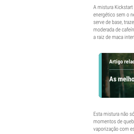
A mistura Kickstar
energético sem o 
serve de base, traz
moderada de cafeína
a raiz de maca inte
Artigo rela
As melho
Esta mistura não s
momentos de quebra
vaporização com es