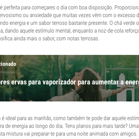
t é perfeita para começares o dia com boa disposição. Proporci
nervosismo ou ansiedade que muitas vezes vêm com o excesso 
endo energia e um sabor terroso bastante presente. O chá verde
, dando aquele estímulo mental, enquanto a noz-de-cola reforça 
nsifica ainda mais o sabor, com notas terrosas.
cionado
res ervas para vaporizador para aumentar a ener
ó é ideal para as manhãs, como também te pode dar aquele estí
 de energia ao longo do dia. Tens planos para mais tarde? Uma
ta mistura vai preparar-te para uma noite animada com amigos.