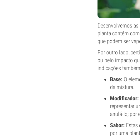
Desenvolvemos as n
planta contém co
que podem ser vapo
Por outro lado, cer
ou pelo impacto que
indicações também 
Base:
O eleme
da mistura.
Modificador:
representar u
anulá-lo; por
Sabor:
Estas 
por uma plant