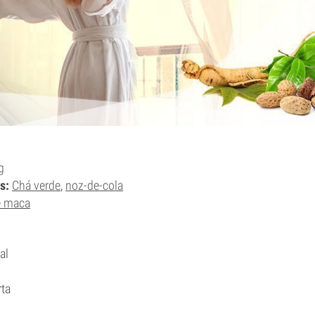
g
s:
Chá verde
,
noz-de-cola
e maca
al
rta