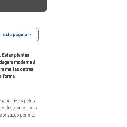
ar esta página
 Estas plantas
ordagem moderna à
em muitas outras
e forma
esponsáveis pelos
ser destruídos, mas
aporização permite