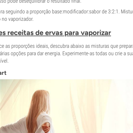
so pode desequilibrar o resultado final.
ura seguindo a proporção base:modificador:sabor de 3:2:1. Mist
 no vaporizador.
s receitas de ervas para vaporizar
ce as proporções ideais, descubra abaixo as misturas que prepar
árias opções para dar energia. Experimente-as todas ou crie a su
ível.
art