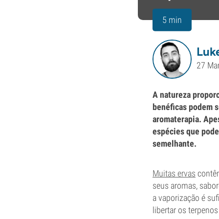
5 min
Luke
27 Ma
A natureza proporc
benéficas podem s
aromaterapia. Apes
espécies que pode
semelhante.
Muitas ervas
contêm
seus aromas, sabor
a vaporização é suf
libertar os terpen