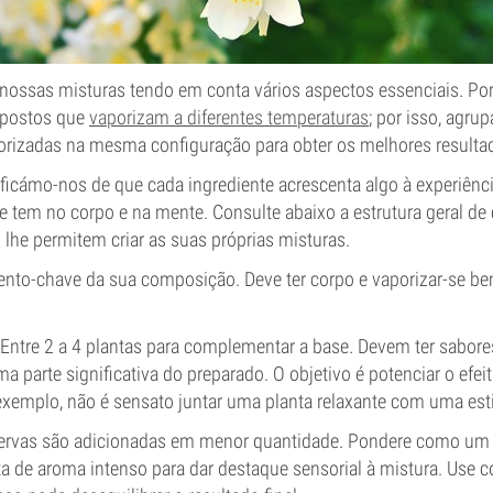
ossas misturas tendo em conta vários aspectos essenciais. Por
mpostos que
vaporizam a diferentes temperaturas
; por isso, agru
rizadas na mesma configuração para obter os melhores resulta
tificámo-nos de que cada ingrediente acrescenta algo à experiênci
 tem no corpo e na mente. Consulte abaixo a estrutura geral de 
lhe permitem criar as suas próprias misturas.
nto-chave da sua composição. Deve ter corpo e vaporizar-se be
Entre 2 a 4 plantas para complementar a base. Devem ter sabor
ma parte significativa do preparado. O objetivo é potenciar o efei
 exemplo, não é sensato juntar uma planta relaxante com uma est
ervas são adicionadas em menor quantidade. Pondere como um t
a de aroma intenso para dar destaque sensorial à mistura. Use