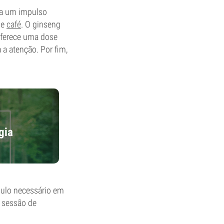
ona um impulso
de
café
. O ginseng
 oferece uma dose
a atenção. Por fim,
gia
mulo necessário em
 sessão de