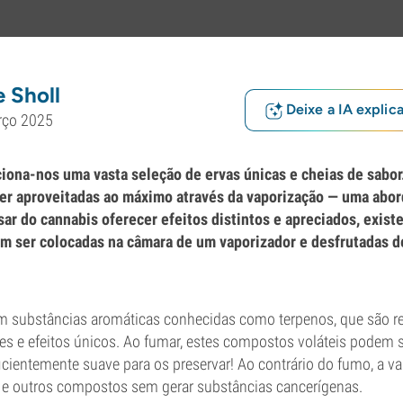
 Sholl
Deixe a IA explic
rço 2025
iona-nos uma vasta seleção de ervas únicas e cheias de sabor.
er aproveitadas ao máximo através da vaporização — uma ab
ar do cannabis oferecer efeitos distintos e apreciados, exist
m ser colocadas na câmara de um vaporizador e desfrutadas d
 substâncias aromáticas conhecidas como terpenos, que são r
es e efeitos únicos. Ao fumar, estes compostos voláteis podem 
icientemente suave para os preservar! Ao contrário do fumo, a v
os e outros compostos sem gerar substâncias cancerígenas.