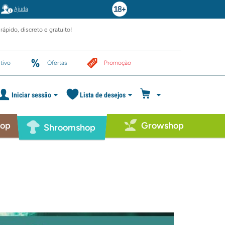
Ajuda
rápido, discreto e gratuito!
tivo
Ofertas
Promoção
Iniciar sessão
Lista de desejos
hop
Growshop
Shroomshop