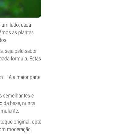
 um lado, cada
pámos as plantas
dos.
a, seja pelo sabor
cada fórmula. Estas
m — é a maior parte
es semelhantes e
to da base, nunca
imulante.
oque original: opte
 com moderação,