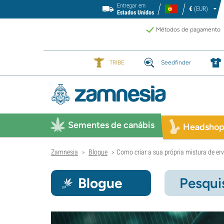
Entregar em
€
(EUR)
Estados Unidos
Métodos de pagamento
TRIBE
Seedfinder
Sementes de canábis
Headsho
Zamnesia
Blogue
Como criar a sua própria mistura de er
>
>
Blogue
Pesqui