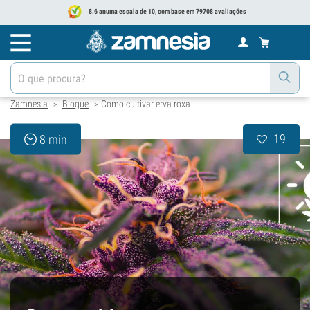
8.6 anuma escala de 10, com base em 79708 avaliações
Zamnesia
Blogue
Como cultivar erva roxa
>
>
19
8 min