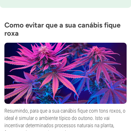
Tempo de floração
7-8 semanas
THC
22%
Como evitar que a sua canábis fique
CBD
roxa
0-1%
Tipo de floração
Período de luz
Resumindo, para que a sua canábis fique com tons roxos, o
ideal é simular o ambiente típico do outono. Isto vai
incentivar determinados processos naturais na planta,