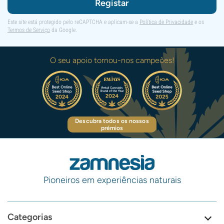
Registar
Este site está protegido pelo reCAPTCHA e aplicam-se a
Política de Privacidade
e os
Termos de Serviço
da Google.
O seu apoio tornou-nos campeões!
Descubra todos os nossos
prémios
Pioneiros em experiências naturais
Categorias