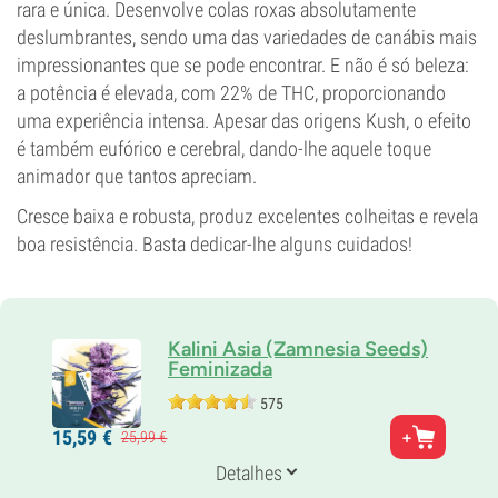
rara e única. Desenvolve colas roxas absolutamente
Tipo de floração
Autoflorescentes
deslumbrantes, sendo uma das variedades de canábis mais
impressionantes que se pode encontrar. E não é só beleza:
a potência é elevada, com 22% de THC, proporcionando
uma experiência intensa. Apesar das origens Kush, o efeito
é também eufórico e cerebral, dando-lhe aquele toque
animador que tantos apreciam.
Cresce baixa e robusta, produz excelentes colheitas e revela
boa resistência. Basta dedicar-lhe alguns cuidados!
Kalini Asia (Zamnesia Seeds)
Feminizada
575
Pais
15,
59
€
25,
99
€
Black Domina x Purple Kush
Genética
Detalhes
75% Índica /
25% Sativa