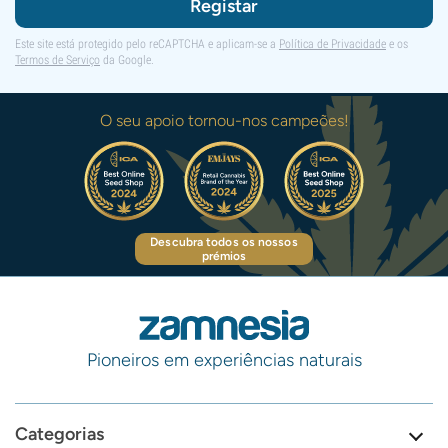
Registar
Este site está protegido pelo reCAPTCHA e aplicam-se a
Política de Privacidade
e os
Termos de Serviço
da Google.
O seu apoio tornou-nos campeões!
Descubra todos os nossos
prémios
Pioneiros em experiências naturais
Categorias