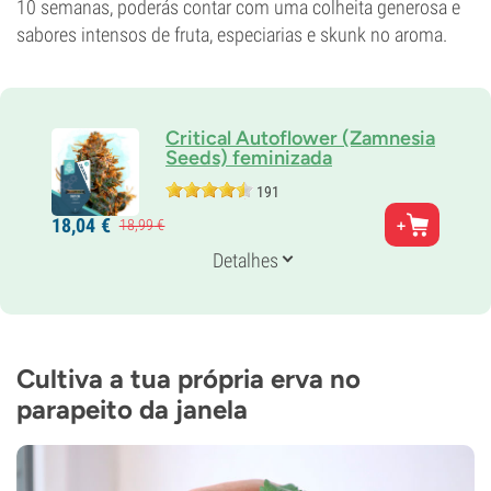
10 semanas, poderás contar com uma colheita generosa e
sabores intensos de fruta, especiarias e skunk no aroma.
Critical Autoflower (Zamnesia
Seeds) feminizada
191
Pais
18,
04
€
18,
99
€
Critical x Ruderalis
Genética
Detalhes
Auto predominante indica
Tempo de floração
9-10 semanas desde a sementeira até à colheita
THC
15%
Cultiva a tua própria erva no
CBD
parapeito da janela
0-1%
Tipo de floração
Autoflorescentes