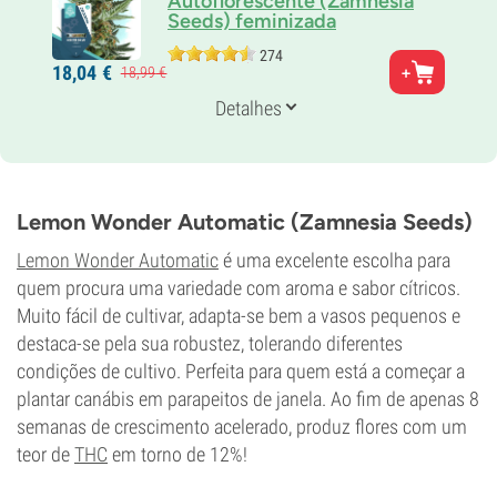
Autoflorescente (Zamnesia
Seeds) feminizada
274
Pais
18,
04
€
18,
99
€
Skunk x Ruderalis
Genética
Detalhes
Sativa-dominante automática
Tempo de floração
8-9 semanas desde a semente até à colheita
THC
12%
Lemon Wonder Automatic (Zamnesia Seeds)
CBD
0-1%
Lemon Wonder Automatic
é uma excelente escolha para
Tipo de floração
quem procura uma variedade com aroma e sabor cítricos.
Autoflorescentes
Muito fácil de cultivar, adapta-se bem a vasos pequenos e
destaca-se pela sua robustez, tolerando diferentes
condições de cultivo. Perfeita para quem está a começar a
plantar canábis em parapeitos de janela. Ao fim de apenas 8
semanas de crescimento acelerado, produz flores com um
teor de
THC
em torno de 12%!