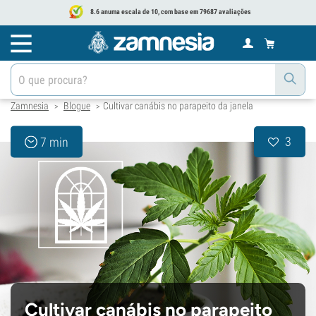
8.6 anuma escala de 10, com base em 79687 avaliações
Zamnesia
Blogue
Cultivar canábis no parapeito da janela
>
>
3
7 min
Cultivar canábis no parapeito