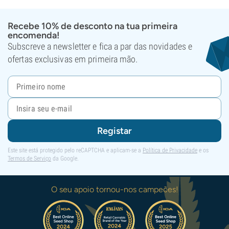
Recebe 10% de desconto na tua primeira
encomenda!
Subscreve a newsletter e fica a par das novidades e
ofertas exclusivas em primeira mão.
Registar
Este site está protegido pelo reCAPTCHA e aplicam-se a
Política de Privacidade
e os
Termos de Serviço
da Google.
O seu apoio tornou-nos campeões!