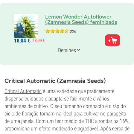
Lemon Wonder Autoflower
(Zamnesia Seeds) feminizada
226
Pais
18,
04
€
18,
99
€
Lowryder x Lemon OG
Genética
Detalhes
Auto predominante indica
Tempo de floração
8-9 semanas desde a semente até à colheita
THC
12%
Critical Automatic (Zamnesia Seeds)
CBD
0-1%
Critical Automatic
é uma variedade que praticamente
Tipo de floração
dispensa cuidados e adapta-se facilmente a vários
Autoflorescentes
ambientes de cultivo. O seu tamanho compacto e o rápido
ciclo de floração tornam-na ideal para cultivar no parapeito
de uma janela. Com um teor médio de THC a rondar os 16%,
proporciona um efeito moderado e agradável. Após cerca de