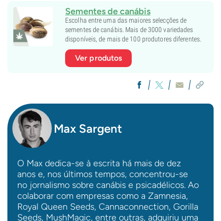
Sementes de canábis
Escolha entre uma das maiores selecções de
sementes de canábis. Mais de 3000 variedades
disponíveis, de mais de 100 produtores diferentes.
Ver produtos
Max Sargent
O Max dedica-se à escrita há mais de dez
anos e, nos últimos tempos, concentrou-se
no jornalismo sobre canábis e psicadélicos. Ao
colaborar com empresas como a Zamnesia,
Royal Queen Seeds, Cannaconnection, Gorilla
Seeds, MushMagic, entre outras, adquiriu uma