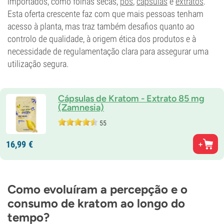
importados, como folhas secas,
pós
,
cápsulas
e
extratos
.
Esta oferta cres­cente faz com que mais pessoas tenham
acesso à planta, mas traz também desafios quanto ao
controlo de qualidade, à origem ética dos produtos e à
necessidade de regulamentação clara para assegurar uma
utilização segura.
Cápsulas de Kratom - Extrato 85 mg
(Zamnesia)
55
16,
99
€
Como evoluíram a percepção e o
consumo de kratom ao longo do
tempo?