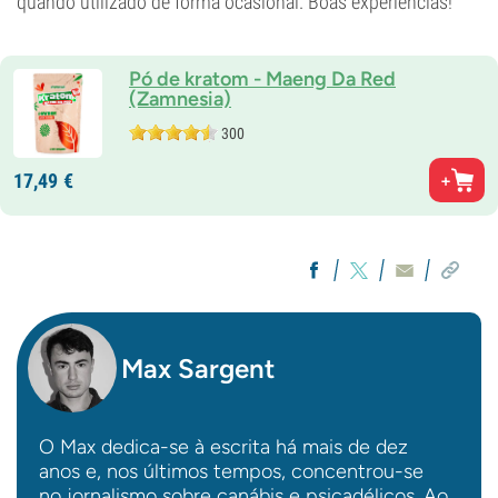
quando utilizado de forma ocasional. Boas experiências!
Pó de kratom - Maeng Da Red
(Zamnesia)
300
17,
49
€
Max Sargent
O Max dedica-se à escrita há mais de dez
anos e, nos últimos tempos, concentrou-se
no jornalismo sobre canábis e psicadélicos. Ao