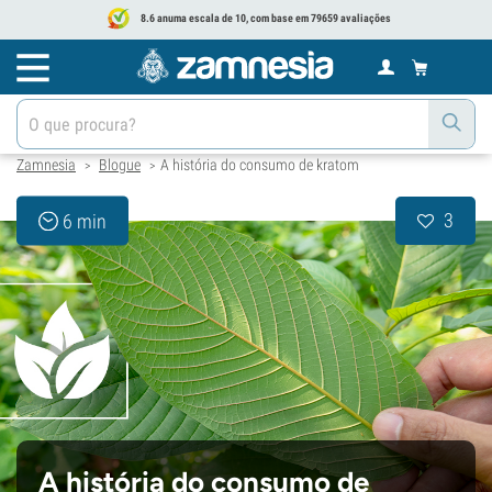
8.6 anuma escala de 10, com base em 79659 avaliações
Zamnesia
Blogue
A história do consumo de kratom
>
>
3
6 min
A história do consumo de