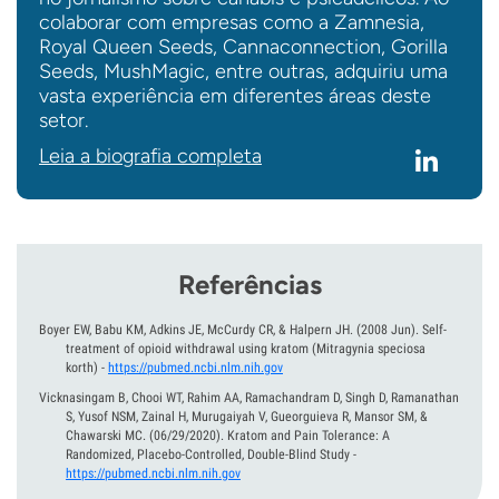
colaborar com empresas como a Zamnesia,
Royal Queen Seeds, Cannaconnection, Gorilla
Seeds, MushMagic, entre outras, adquiriu uma
vasta experiência em diferentes áreas deste
setor.
Leia a biografia completa
Referências
Boyer EW, Babu KM, Adkins JE, McCurdy CR, & Halpern JH.
(2008 Jun).
Self-
treatment of opioid withdrawal using kratom (Mitragynia speciosa
korth)
-
https://pubmed.ncbi.nlm.nih.gov
Vicknasingam B, Chooi WT, Rahim AA, Ramachandram D, Singh D, Ramanathan
S, Yusof NSM, Zainal H, Murugaiyah V, Gueorguieva R, Mansor SM, &
Chawarski MC.
(06/29/2020).
Kratom and Pain Tolerance: A
Randomized, Placebo-Controlled, Double-Blind Study
-
https://pubmed.ncbi.nlm.nih.gov