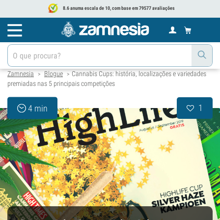
8.6 anuma escala de 10, com base em 79577 avaliações
Zamnesia
Blogue
Cannabis Cups: história, localizações e variedades
>
>
premiadas nas 5 principais competições
1
4 min