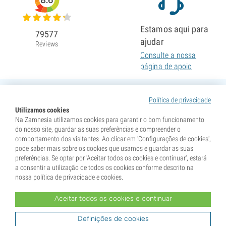
8.6
Estamos aqui para
79577
ajudar
Reviews
Consulte a nossa
página de apoio
Política de privacidade
Utilizamos cookies
Na Zamnesia utilizamos cookies para garantir o bom funcionamento
do nosso site, guardar as suas preferências e compreender o
comportamento dos visitantes. Ao clicar em 'Configurações de cookies',
pode saber mais sobre os cookies que usamos e guardar as suas
preferências. Se optar por 'Aceitar todos os cookies e continuar', estará
a consentir a utilização de todos os cookies conforme descrito na
nossa política de privacidade e cookies.
Aceitar todos os cookies e continuar
* As sementes são vendidas como itens de colecionismo. A germinação das sementes é ilegal em
muitos países. Informe-se antes de comprar. Ao efetuar a compra, declara que atingiu a maioridade no
seu país de residência e que conhece a legislação local. Ao mesmo tempo, isenta a Zamnesia de
Definições de cookies
qualquer responsabilidade caso aja fora das normas legais do seu país.