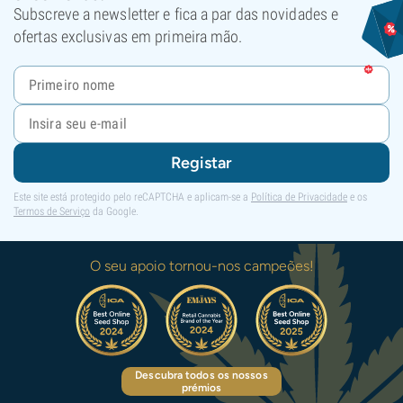
Subscreve a newsletter e fica a par das novidades e
ofertas exclusivas em primeira mão.
Registar
Este site está protegido pelo reCAPTCHA e aplicam-se a
Política de Privacidade
e os
Termos de Serviço
da Google.
O seu apoio tornou-nos campeões!
Descubra todos os nossos
prémios