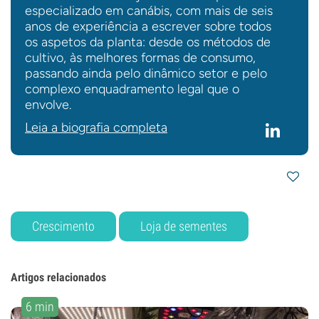
especializado em canábis, com mais de seis
anos de experiência a escrever sobre todos
os aspetos da planta: desde os métodos de
cultivo, às melhores formas de consumo,
passando ainda pelo dinâmico setor e pelo
complexo enquadramento legal que o
envolve.
Leia a biografia completa
Crescimento
Loja de sementes
Artigos relacionados
6 min