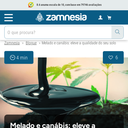
8.6 anuma escala de 10, com base em 79746 avaliações
Zamnesia
Blogue
Melado e canábis: eleve a qualidade do seu solo
>
>
6
4 min
Melado e canábis: eleve a