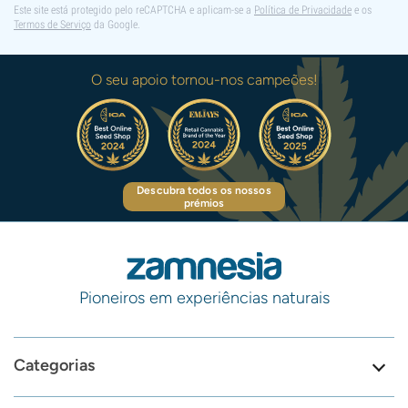
Este site está protegido pelo reCAPTCHA e aplicam-se a
Política de Privacidade
e os
Termos de Serviço
da Google.
O seu apoio tornou-nos campeões!
Descubra todos os nossos
prémios
Pioneiros em experiências naturais
Categorias