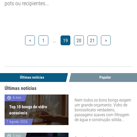
pots ou recipientes...
...
<
1
19
20
21
>
Últimas notícias
Popular
Últimas notícias
6 min
Nem todos os bons bongs exigem
um grande orçamento. Vidro de
Top 10 bongs de vidro
borossilicato verdadeiro,
acessíveis
passagens suaves com filtragem
de água e construção sólida...
7 Agosto 2026
5 min