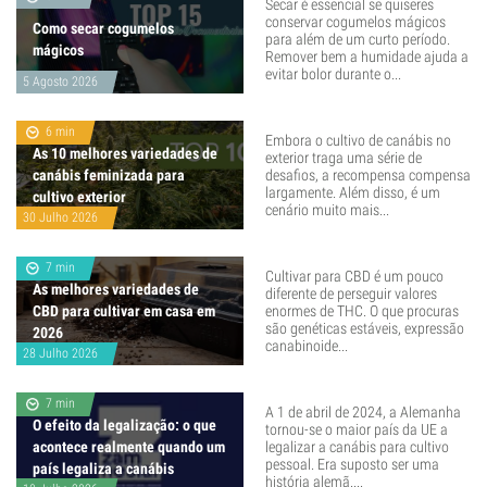
Secar é essencial se quiseres
conservar cogumelos mágicos
Como secar cogumelos
para além de um curto período.
mágicos
Remover bem a humidade ajuda a
evitar bolor durante o...
5 Agosto 2026
6 min
Embora o cultivo de canábis no
As 10 melhores variedades de
exterior traga uma série de
canábis feminizada para
desafios, a recompensa compensa
largamente. Além disso, é um
cultivo exterior
cenário muito mais...
30 Julho 2026
7 min
Cultivar para CBD é um pouco
As melhores variedades de
diferente de perseguir valores
CBD para cultivar em casa em
enormes de THC. O que procuras
são genéticas estáveis, expressão
2026
canabinoide...
28 Julho 2026
7 min
A 1 de abril de 2024, a Alemanha
O efeito da legalização: o que
tornou-se o maior país da UE a
acontece realmente quando um
legalizar a canábis para cultivo
pessoal. Era suposto ser uma
país legaliza a canábis
história alemã....