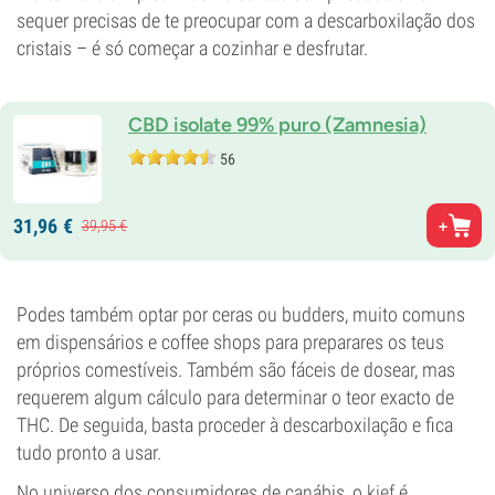
sequer precisas de te preocupar com a descarboxilação dos
cristais – é só começar a cozinhar e desfrutar.
CBD isolate 99% puro (Zamnesia)
56
31,
96
€
39,
95
€
Podes também optar por ceras ou budders, muito comuns
em dispensários e coffee shops para preparares os teus
próprios comestíveis. Também são fáceis de dosear, mas
requerem algum cálculo para determinar o teor exacto de
THC. De seguida, basta proceder à descarboxilação e fica
tudo pronto a usar.
No universo dos consumidores de canábis, o
kief
é