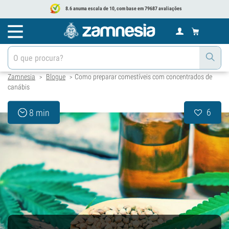
8.6 anuma escala de 10, com base em 79687 avaliações
Zamnesia
Blogue
Como preparar comestíveis com concentrados de
>
>
canábis
6
8 min