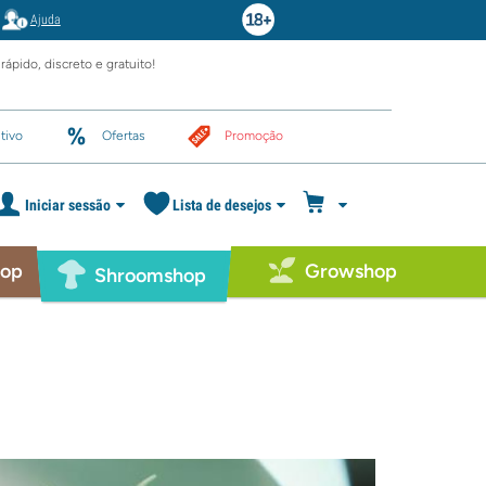
Ajuda
rápido, discreto e gratuito!
tivo
Ofertas
Promoção
Iniciar sessão
Lista de desejos
hop
Growshop
Shroomshop