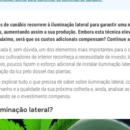
s de canábis recorrem à iluminação lateral para garantir uma
s, aumentando assim a sua produção. Embora esta técnica elev
áximo, será que os custos adicionais compensam? Continue a l
ada é, sem dúvida, um dos elementos mais importantes para o cu
s cultivadores de interior reconheça a necessidade de investir, l
s, poucos fazem o esforço adicional de instalar iluminação late
ção da luz pelo dossel das plantas.
 explicar tudo o que precisa de saber sobre iluminação lateral, 
manho e a qualidade da sua próxima colheita e, ainda, analisar as
iando se o investimento compensa.
uminação lateral?