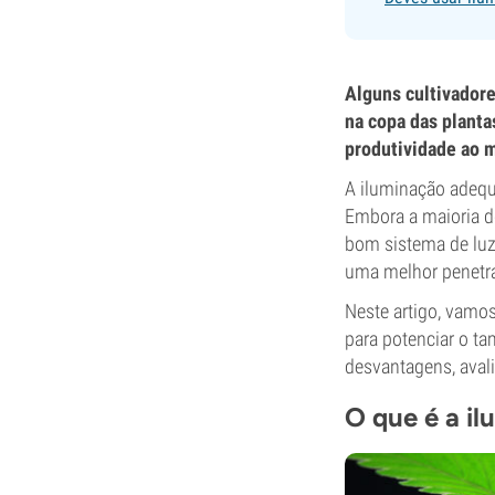
Alguns cultivadore
na copa das planta
produtividade ao m
A iluminação adequ
Embora a maioria do
bom sistema de luze
uma melhor penetra
Neste artigo, vamos
para potenciar o ta
desvantagens, aval
O que é a il