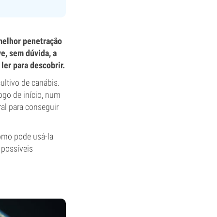
 melhor penetração
e, sem dúvida, a
er para descobrir.
ltivo de canábis.
ogo de início, num
ral para conseguir
como pode usá-la
 possíveis