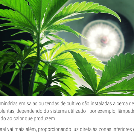
minárias em salas ou tendas de cultivo são instaladas a cerca d
plantas, dependendo do sistema utilizado—por exemplo, lâmpad
ido ao calor que produzem.
eral vai mais além, proporcionando luz direta às zonas inferiores 