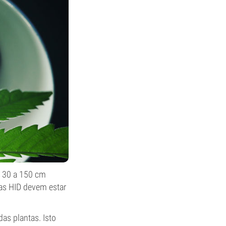
e 30 a 150 cm
as HID devem estar
das plantas. Isto