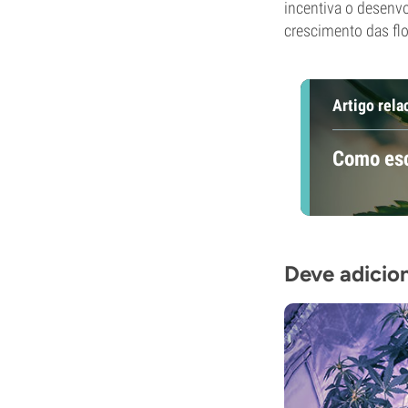
incentiva o desenv
crescimento das flo
Artigo rela
Como esc
Deve adicion