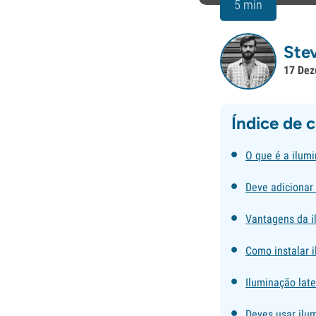
5 min
Ste
17 Dez
Índice de 
O que é a ilumi
Deve adicionar 
Vantagens da il
Como instalar i
Iluminação late
Deves usar ilu