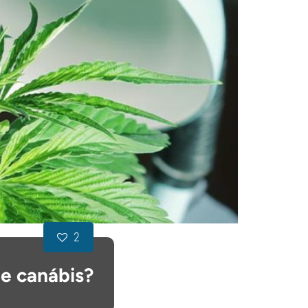
2
de canábis?