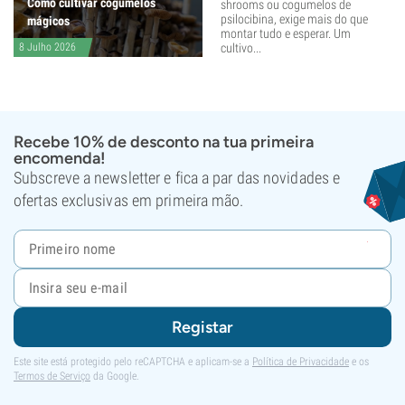
Como cultivar cogumelos
shrooms ou cogumelos de
psilocibina, exige mais do que
mágicos
montar tudo e esperar. Um
8 Julho 2026
cultivo...
Recebe 10% de desconto na tua primeira
encomenda!
Subscreve a newsletter e fica a par das novidades e
ofertas exclusivas em primeira mão.
Registar
Este site está protegido pelo reCAPTCHA e aplicam-se a
Política de Privacidade
e os
Termos de Serviço
da Google.