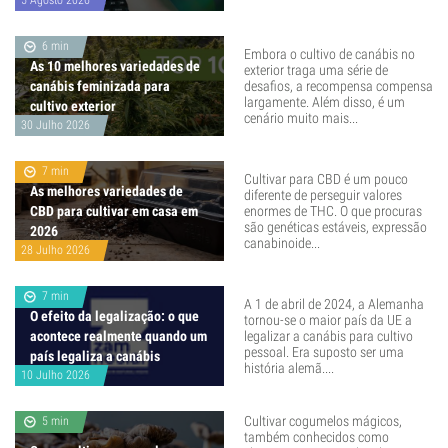
5 Agosto 2026
6 min
Embora o cultivo de canábis no
As 10 melhores variedades de
exterior traga uma série de
canábis feminizada para
desafios, a recompensa compensa
largamente. Além disso, é um
cultivo exterior
cenário muito mais...
30 Julho 2026
7 min
Cultivar para CBD é um pouco
As melhores variedades de
diferente de perseguir valores
CBD para cultivar em casa em
enormes de THC. O que procuras
são genéticas estáveis, expressão
2026
canabinoide...
28 Julho 2026
7 min
A 1 de abril de 2024, a Alemanha
O efeito da legalização: o que
tornou-se o maior país da UE a
acontece realmente quando um
legalizar a canábis para cultivo
pessoal. Era suposto ser uma
país legaliza a canábis
história alemã....
10 Julho 2026
Cultivar cogumelos mágicos,
5 min
também conhecidos como