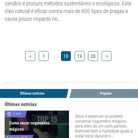
canábis e procura métodos sustentáveis e ecológicos. Este
óleo natural é eficaz contra mais de 600 tipos de pragas e
causa pouco impacto no...
...
<
1
18
19
20
>
Últimas notícias
Popular
Últimas notícias
5 min
Secar é essencial se quiseres
conservar cogumelos mágicos
Como secar cogumelos
para além de um curto período.
mágicos
Remover bem a humidade ajuda a
evitar bolor durante o...