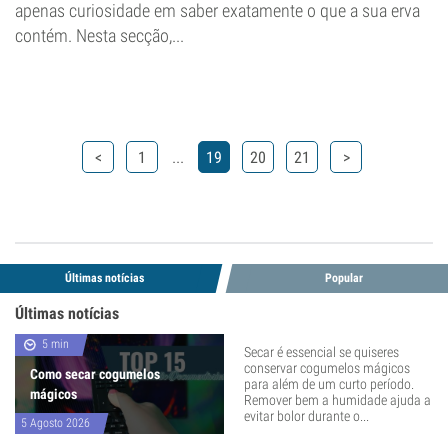
apenas curiosidade em saber exatamente o que a sua erva
contém. Nesta secção,...
...
<
1
19
20
21
>
Últimas notícias
Popular
Últimas notícias
5 min
Secar é essencial se quiseres
conservar cogumelos mágicos
Como secar cogumelos
para além de um curto período.
mágicos
Remover bem a humidade ajuda a
evitar bolor durante o...
5 Agosto 2026