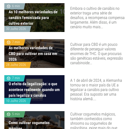
6 min
Embora o cultivo de canábis no
As 10 melhores variedades de
exterior traga uma série de
canábis feminizada para
desafios, a recompensa compensa
largamente. Além disso, é um
cultivo exterior
cenário muito mais...
30 Julho 2026
7 min
Cultivar para CBD é um pouco
As melhores variedades de
diferente de perseguir valores
CBD para cultivar em casa em
enormes de THC. O que procuras
são genéticas estáveis, expressão
2026
canabinoide...
28 Julho 2026
7 min
A 1 de abril de 2024, a Alemanha
O efeito da legalização: o que
tornou-se o maior país da UE a
acontece realmente quando um
legalizar a canábis para cultivo
pessoal. Era suposto ser uma
país legaliza a canábis
história alemã....
10 Julho 2026
Cultivar cogumelos mágicos,
5 min
também conhecidos como
Como cultivar cogumelos
shrooms ou cogumelos de
psilocibina, exige mais do que
mágicos