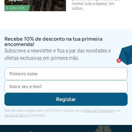
montar tudo e esperar. Um
8 Julho 2026
cultivo...
Recebe 10% de desconto na tua primeira
encomenda!
Subscreve a newsletter e fica a par das novidades e
ofertas exclusivas em primeira mão.
Registar
Este site está protegido pelo reCAPTCHA e aplicam-se a
Política de Privacidade
e os
Termos de Serviço
da Google.