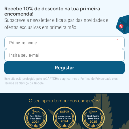
Recebe 10% de desconto na tua primeira
encomenda!
Subscreve a newsletter e fica a par das novidades e
ofertas exclusivas em primeira mão.
Registar
Este site está protegido pelo reCAPTCHA e aplicam-se a
Política de Privacidade
e os
Termos de Serviço
da Google.
O seu apoio tornou-nos campeões!