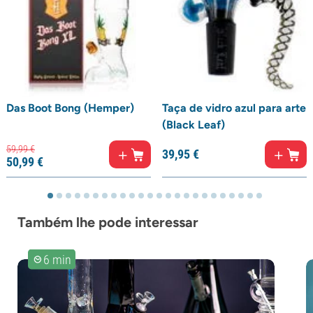
Das Boot Bong (Hemper)
Taça de vidro azul para arte
(Black Leaf)
59,
99
€
39,
95
€
50,
99
€
Também lhe pode interessar
6 min