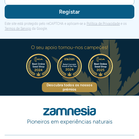
Registar
Este site está protegido pelo reCAPTCHA e aplicam-se a
Política de Privacidade
e os
Termos de Serviço
da Google.
O seu apoio tornou-nos campeões!
Descubra todos os nossos
prémios
Pioneiros em experiências naturais