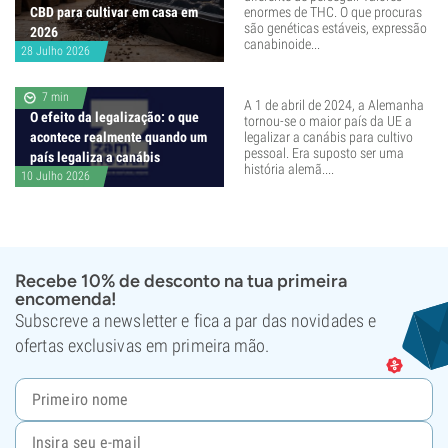
CBD para cultivar em casa em
enormes de THC. O que procuras
são genéticas estáveis, expressão
2026
canabinoide...
28 Julho 2026
7 min
A 1 de abril de 2024, a Alemanha
O efeito da legalização: o que
tornou-se o maior país da UE a
acontece realmente quando um
legalizar a canábis para cultivo
pessoal. Era suposto ser uma
país legaliza a canábis
história alemã....
10 Julho 2026
Recebe 10% de desconto na tua primeira
encomenda!
Subscreve a newsletter e fica a par das novidades e
ofertas exclusivas em primeira mão.