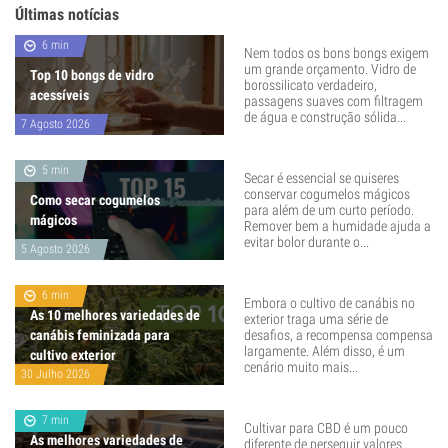
Últimas notícias
6 min
Nem todos os bons bongs exigem
um grande orçamento. Vidro de
Top 10 bongs de vidro
borossilicato verdadeiro,
acessíveis
passagens suaves com filtragem
de água e construção sólida...
7 Agosto 2026
5 min
Secar é essencial se quiseres
conservar cogumelos mágicos
Como secar cogumelos
para além de um curto período.
mágicos
Remover bem a humidade ajuda a
evitar bolor durante o...
5 Agosto 2026
6 min
Embora o cultivo de canábis no
As 10 melhores variedades de
exterior traga uma série de
canábis feminizada para
desafios, a recompensa compensa
largamente. Além disso, é um
cultivo exterior
cenário muito mais...
30 Julho 2026
7 min
Cultivar para CBD é um pouco
As melhores variedades de
diferente de perseguir valores