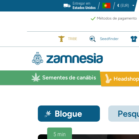
Entregar em
€
(EUR)
Estados Unidos
Métodos de pagamento
TRIBE
Seedfinder
Sementes de canábis
Headsho
Blogue
Pesqu
5 min