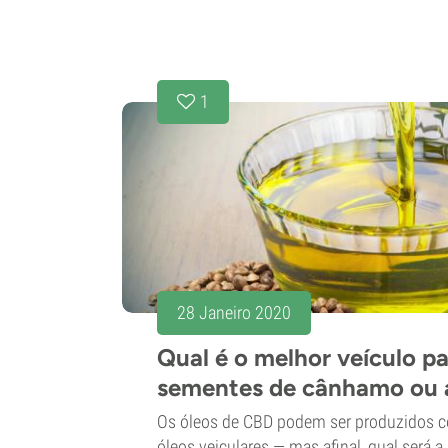
1
28 Janeiro 2020
Qual é o melhor veículo p
sementes de cânhamo ou 
Os óleos de CBD podem ser produzidos co
óleos veiculares — mas afinal, qual será 