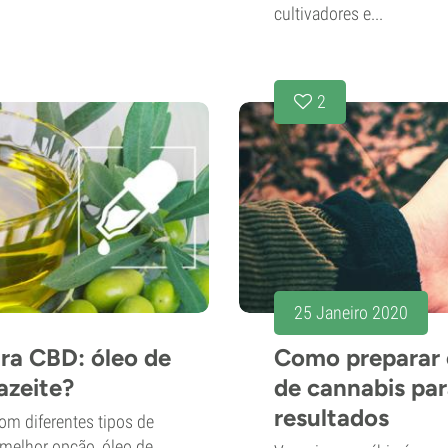
cultivadores e...
2
25 Janeiro 2020
ara CBD: óleo de
Como preparar 
azeite?
de cannabis par
resultados
m diferentes tipos de
a melhor opção, óleo de