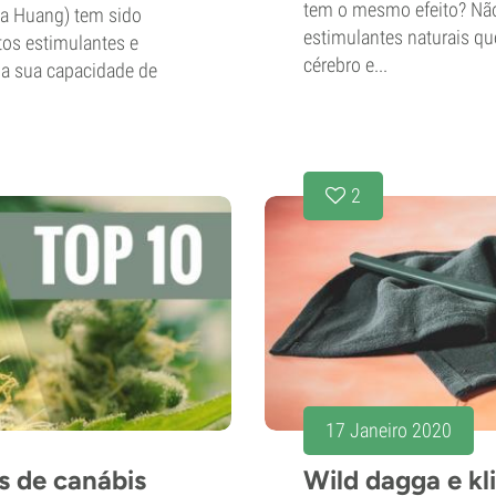
tem o mesmo efeito? Não
Ma Huang) tem sido
estimulantes naturais q
itos estimulantes e
cérebro e...
ela sua capacidade de
2
17 Janeiro 2020
s de canábis
Wild dagga e kl