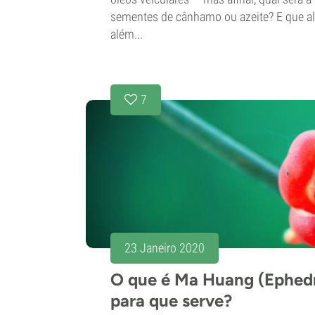
sementes de cânhamo ou azeite? E que al
além...
7
23 Janeiro 2020
O que é Ma Huang (Ephedr
para que serve?