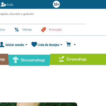
Ajuda
rápido, discreto e gratuito!
tivo
Ofertas
Promoção
Iniciar sessão
Lista de desejos
hop
Growshop
Shroomshop