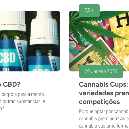
1
29 Janeiro 2020
ao CBD?
Cannabis Cups: h
variedades prem
 corpo e para a mente.
competições
 outras substâncias, é
o?
Porque optar por canna
cannabis premiada? As c
cannabis são uma forma 