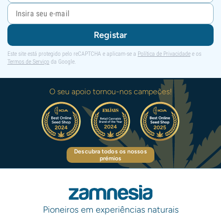
Registar
Este site está protegido pelo reCAPTCHA e aplicam-se a
Política de Privacidade
e os
Termos de Serviço
da Google.
O seu apoio tornou-nos campeões!
Descubra todos os nossos
prémios
Pioneiros em experiências naturais