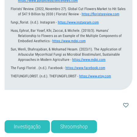
https://www.advancedsciencenews.com
Florists’ Review.
(2022, Novembro 27).
Global Cut Flowers Market to Hit Sales
of $47.9 Billion by 2030 | Florists' Review
-
https://floristsreview.com
fungi_florist.
(n.d.).
Instagram
-
https://www.instagram.com
Huss, Ephrat, Bar Yosef, Kfir, Zaccai, & Michele.
(2018/3).
Humans’
Relationship to Flowers as an Example of the Multiple Components of
Embodied Aesthetics
-
https://www.mdpi.com
Sun, Wenli, Shahrajabian, & Mohamad Hesam.
(2023/1).
The Application of
Arbuscular Mycorrhizal Fungi as Microbial Biostimulant, Sustainable
Approaches in Modern Agriculture
-
https://www.mdpi.com
The Fungi Florist .
(n.d.).
Facebook
-
https://www.facebook.com
THEFUNGIFLORIST.
(n.d.).
THEFUNGIFLORIST
-
https://www.etsy.com
Investigação
Shroomshop