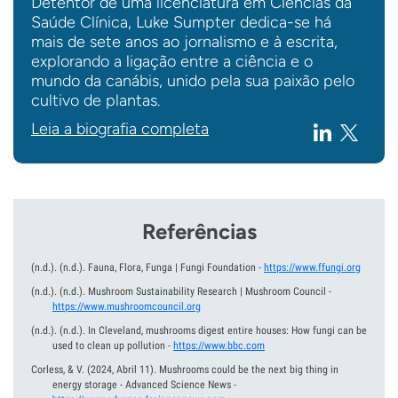
Detentor de uma licenciatura em Ciências da
Saúde Clínica, Luke Sumpter dedica-se há
mais de sete anos ao jornalismo e à escrita,
explorando a ligação entre a ciência e o
mundo da canábis, unido pela sua paixão pelo
cultivo de plantas.
Leia a biografia completa
Referências
(n.d.).
(n.d.).
Fauna, Flora, Funga | Fungi Foundation
-
https://www.ffungi.org
(n.d.).
(n.d.).
Mushroom Sustainability Research | Mushroom Council
-
https://www.mushroomcouncil.org
(n.d.).
(n.d.).
In Cleveland, mushrooms digest entire houses: How fungi can be
used to clean up pollution
-
https://www.bbc.com
Corless, & V.
(2024, Abril 11).
Mushrooms could be the next big thing in
energy storage - Advanced Science News
-