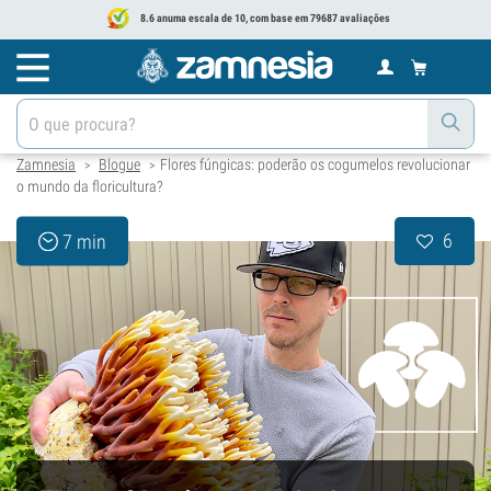
8.6 anuma escala de 10, com base em 79687 avaliações
Zamnesia
Blogue
Flores fúngicas: poderão os cogumelos revolucionar
>
>
o mundo da floricultura?
6
7 min