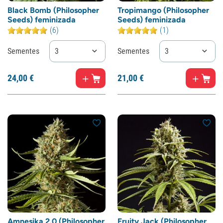
Black Bomb (Philosopher
Tropimango (Philosopher
Seeds) feminizada
Seeds) feminizada
(6)
(1)
Sementes
3
Sementes
3
24,
00
€
21,
00
€
Amnesika 2.0 (Philosopher
Fruity Jack (Philosopher