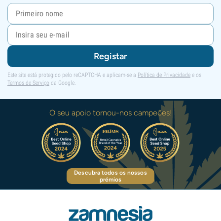
Registar
Este site está protegido pelo reCAPTCHA e aplicam-se a
Política de Privacidade
e os
Termos de Serviço
da Google.
O seu apoio tornou-nos campeões!
Descubra todos os nossos
prémios