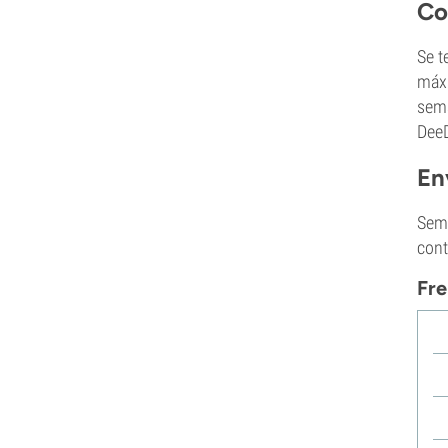
Co
Purple City Genetics
Pyramid Seeds
Se t
Rare Dankness
máxi
Reggae Seeds
sema
Resin Seeds
DeeD
Ripper Seeds
Royal Queen Seeds
En
Sagarmatha Seeds
Samsara Seeds
Seme
Seedstockers
cont
Sensation Seeds
Sensi Seeds
Fre
Serious Seeds
Silent Seeds
Solfire Gardens
Soma Seeds
Spliff Seeds
Strain Hunters