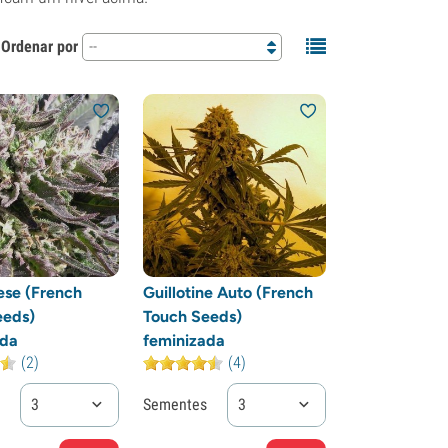
Ordenar por
--
ese (French
Guillotine Auto (French
eeds)
Touch Seeds)
ada
feminizada
(2)
(4)
3
Sementes
3