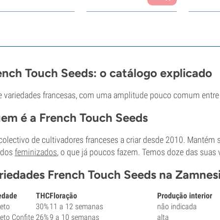
ench Touch Seeds: o catálogo explicado
 variedades francesas, com uma amplitude pouco comum entre a
em é a French Touch Seeds
olectivo de cultivadores franceses a criar desde 2010. Mantém 
idos
feminizados
, o que já poucos fazem. Temos doze das suas v
riedades French Touch Seeds na Zamnes
edade
THC
Floração
Produção interior
eto
30%
11 a 12 semanas
não indicada
eto Confite
26%
9 a 10 semanas
alta