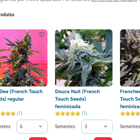
rodutos
Dee (French Touch
Douce Nuit (French
Frenche
s) regular
Touch Seeds)
Touch S
feminizada
feminiz
(1)
(1)
entes
6
Sementes
3
Sementes