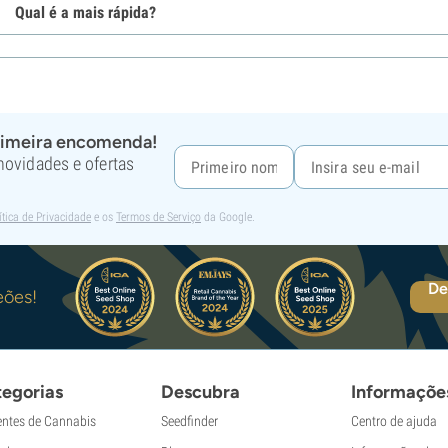
Qual é a mais rápida?
rimeira encomenda!
 novidades e ofertas
ítica de Privacidade
e os
Termos de Serviço
da Google.
De
eões!
egorias
Descubra
Informaçõe
ntes de Cannabis
Seedfinder
Centro de ajuda