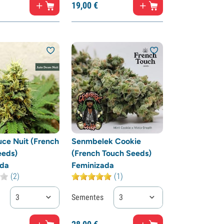
19,
00
€
ce Nuit (French
Senmbelek Cookie
eeds)
(French Touch Seeds)
ada
Feminizada
(2)
(1)
3
Sementes
3