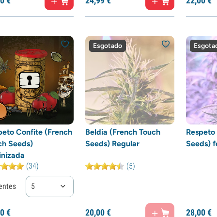
0
€
24,
99
€
22,
00
€
Esgotado
Esgota
peto Confite (French
Beldia (French Touch
Respeto 
ch Seeds)
Seeds) Regular
Seeds) f
inizada
(34)
(5)
entes
5
0
€
20,
00
€
28,
00
€