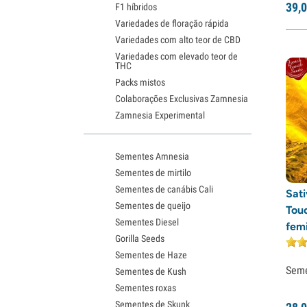
39,
0
F1 híbridos
Variedades de floração rápida
Variedades com alto teor de CBD
Variedades com elevado teor de
THC
Packs mistos
Colaborações Exclusivas Zamnesia
Zamnesia Experimental
Sementes Amnesia
Sementes de mirtilo
Sementes de canábis Cali
Sati
Sementes de queijo
Tou
Sementes Diesel
fem
Gorilla Seeds
Sementes de Haze
Sem
Sementes de Kush
Sementes roxas
Sementes de Skunk