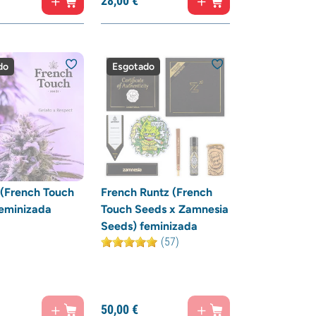
28,
00
€
do
Esgotado
(French Touch
French Runtz (French
eminizada
Touch Seeds x Zamnesia
Seeds) feminizada
(57)
50,
00
€