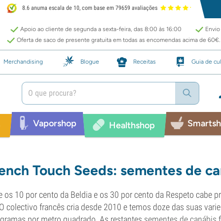
8.6 anuma escala de 10, com base em 79659 avaliações
Apoio ao cliente de segunda a sexta-feira, das 8:00 às 16:00
Envio 
Oferta de saco de presente gratuita em todas as encomendas acima de 60€.
Merchandising
Blogue
Receitas
Guia de cul
Vaporshop
Smarts
p
Healthshop
ench Touch Seeds: sementes de ca
e os 10 por cento da Beldia e os 30 por cento da Respeto cabe 
 O colectivo francês cria desde 2010 e temos doze das suas varie
gramas por metro quadrado. As restantes
sementes de canábis
f