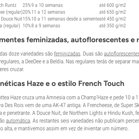
ch Runtz
25%
9 a 10 semanas
até 600 g/m2
ee (regular)
20%
11 a 12 semanas
até 650 g/m2
 Douce Nuit
15%
10 a 11 semanas desde a semente
até 450 g/m2
a (regular)
10%
8 a 9 semanas
até 350 g/m2
mentes feminizadas, autoflorescentes e 
das doze variedades são
feminizadas
. Duas são
autoflorescente
regulares, a DeeDee e a Beldia. Nas regulares terás de separar m
eres cruzar.
néticas Haze e o estilo French Touch
ttea Haze cruza uma Amnesia com a Champ'Haze e pede 10 a 1
va Des Rois vem de uma AK-47 antiga. A Frencheese, de Super S
a e penetrante. A Douce Nuit, de Northern Lights e Hindu Kush,
são
automática
. As restantes seis variedades não publicam perce
o alta, e mantivemos assim em vez de inventar um número.