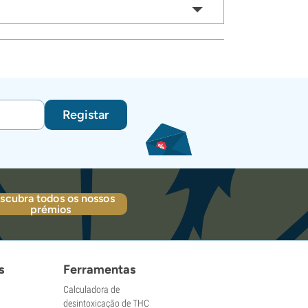
Registar
scubra todos os nossos
prémios
s
Ferramentas
Calculadora de
desintoxicação de THC