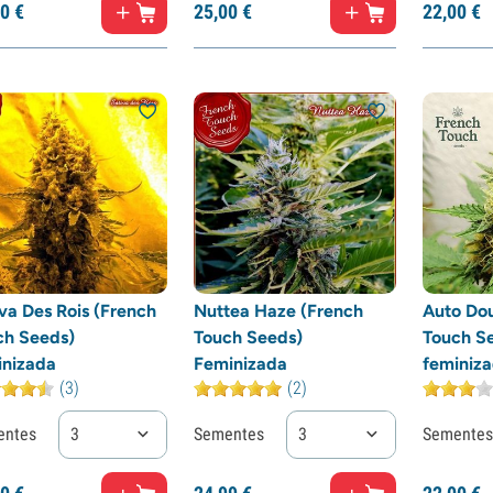
0
€
25,
00
€
22,
00
€
va Des Rois (French
Nuttea Haze (French
Auto Dou
ch Seeds)
Touch Seeds)
Touch S
inizada
Feminizada
feminiz
(3)
(2)
entes
3
Sementes
3
Sementes