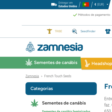
Entregar em
€
(EUR)
Estados Unidos
Métodos de pagamento
TRIBE
Seedfinder
Sementes de canábis
Headsho
Zamnesia
French Touch Seeds
>
Fr
Categorias
Entr
Sementes de canábis
faz.
650 
Sementes de canábis feminizadas