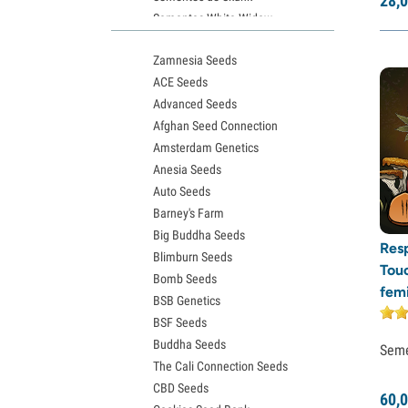
28,
0
Sementes White Widow
Sementes de Northern Lights
Zamnesia Seeds
Sementes Granddaddy Purple
ACE Seeds
Sementes OG Kush
Advanced Seeds
Sementes Blue Dream
Afghan Seed Connection
Sementes Lemon Haze
Amsterdam Genetics
Sementes Bruce Banner
Anesia Seeds
Sementes Gelato
Auto Seeds
Sementes Sour Diesel
Barney's Farm
Sementes Jack Herer
Big Buddha Seeds
Sementes Girl Scout Cookies (GSC)
Res
Blimburn Seeds
Sementes de Wedding Cake
Tou
Bomb Seeds
Sementes Zkittlez
fem
BSB Genetics
Sementes Pineapple Express
BSF Seeds
Sementes Chemdawg
Buddha Seeds
Sementes de Hindu Kush
Sem
The Cali Connection Seeds
Sementes de mimosa
CBD Seeds
60,
0