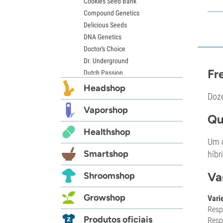
Cookies Seed Bank
Compound Genetics
Delicious Seeds
DNA Genetics
Doctor's Choice
Dr. Underground
Fr
Dutch Passion
Elite Seeds
Headshop
Doze
Eva Seeds
Exotic Seed
Vaporshop
Qu
Expert Seeds
Healthshop
FastBuds
Um c
Female Seeds
Smartshop
híbr
French Touch Seeds
Garden of Green
Va
Shroomshop
GeneSeeds
Genehtik Seeds
Growshop
Vari
G13 Labs
Resp
Grass-O-Matic
Produtos oficiais
Resp