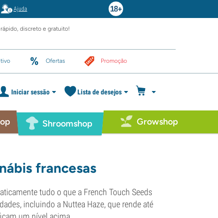
Ajuda
rápido, discreto e gratuito!
tivo
Ofertas
Promoção
Iniciar sessão
Lista de desejos
hop
Growshop
Shroomshop
nábis francesas
praticamente tudo o que a French Touch Seeds
dades, incluindo a Nuttea Haze, que rende até
icam um nível acima.